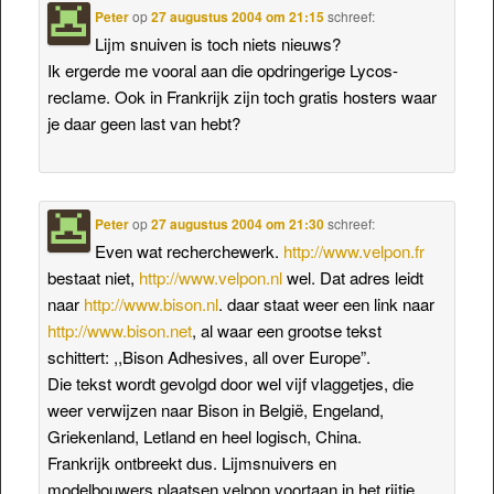
Peter
op
27 augustus 2004 om 21:15
schreef:
Lijm snuiven is toch niets nieuws?
Ik ergerde me vooral aan die opdringerige Lycos-
reclame. Ook in Frankrijk zijn toch gratis hosters waar
je daar geen last van hebt?
Peter
op
27 augustus 2004 om 21:30
schreef:
Even wat recherchewerk.
http://www.velpon.fr
bestaat niet,
http://www.velpon.nl
wel. Dat adres leidt
naar
http://www.bison.nl
. daar staat weer een link naar
http://www.bison.net
, al waar een grootse tekst
schittert: ,,Bison Adhesives, all over Europe”.
Die tekst wordt gevolgd door wel vijf vlaggetjes, die
weer verwijzen naar Bison in België, Engeland,
Griekenland, Letland en heel logisch, China.
Frankrijk ontbreekt dus. Lijmsnuivers en
modelbouwers plaatsen velpon voortaan in het rijtje