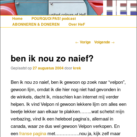
De gezelligste website voor Nederlanders die iets met Frankrijk hebben
Home
POURQUOI PAS! podcast
Hoofdmenu
Spring naar de primaire inhoud
Spring naar de secundaire inhoud
ABONNEREN & DONEREN
Over HeF
Hollandais en France
Berichtnavigatie
←
Vorige
Volgende
→
ben ik nou zo naief?
Geplaatst op
27 augustus 2004
door
krek
Ben ik nou zo naief, ben ik gewoon op zoek naar “velpon”,
gewoon lijm, omdat ik die hier nog niet had gevonden in
de winkels, dacht ik, misschien kan internet mij verder
helpen. Ik vind Velpon nl gewoon lekkere lijm om alles een
beetje lekker aan elkaar te plakken……..wat schetst mijn
verbazing, vind ik een heleboel pagina’s, allemaal in
canada, waar ze dus wel gewoon Velpon verkopen. En
een
franse pagina
met…………….nou ja, kijk zelf maar