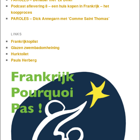
Podcast aflevering 8 – een huis kopen in Frankrijk – het
koopproces
PAROLES – Dick Annegarn met ‘Comme Saint Thomas’
LINKS
Frankrijktoplist
Glazen zwembadomheining
Hurktoilet
Pauls Herberg