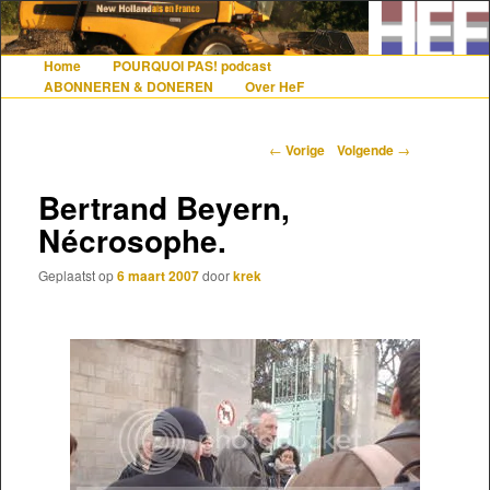
De gezelligste website voor Nederlanders die iets met Frankrijk hebben
Home
POURQUOI PAS! podcast
Hoofdmenu
Spring naar de primaire inhoud
Spring naar de secundaire inhoud
ABONNEREN & DONEREN
Over HeF
Hollandais en France
Berichtnavigatie
←
Vorige
Volgende
→
Bertrand Beyern,
Nécrosophe.
Geplaatst op
6 maart 2007
door
krek