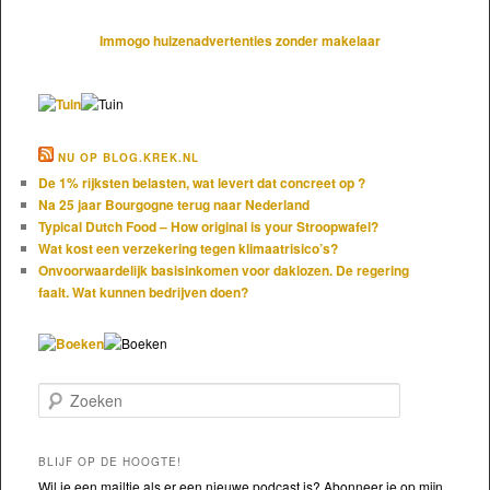
Immogo huizenadvertenties zonder makelaar
NU OP BLOG.KREK.NL
De 1% rijksten belasten, wat levert dat concreet op ?
Na 25 jaar Bourgogne terug naar Nederland
Typical Dutch Food – How original is your Stroopwafel?
Wat kost een verzekering tegen klimaatrisico’s?
Onvoorwaardelijk basisinkomen voor daklozen. De regering
faalt. Wat kunnen bedrijven doen?
Zoeken
BLIJF OP DE HOOGTE!
Wil je een mailtje als er een nieuwe podcast is? Abonneer je op mijn