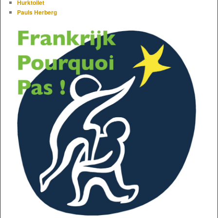
Hurktoilet
Pauls Herberg