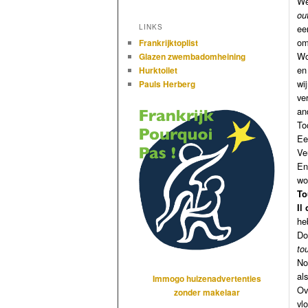
We
ou
ee
LINKS
om
Frankrijktoplist
Wo
Glazen zwembadomheining
en
Hurktoilet
wi
Pauls Herberg
ve
an
To
Ee
Ve
En
wo
To
Il
he
Do
to
No
als
Immogo huizenadvertenties
Ov
zonder makelaar
vl