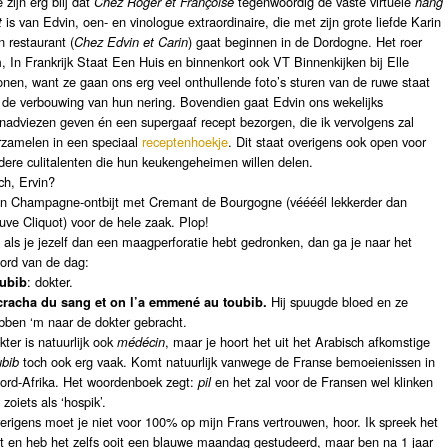
 zijn erg blij dat
Chez Roger et Françoise
tegenwoordig de vaste virtuele
hang
t
is van Edvin, oen- en vinologue extraordinaire, die met zijn grote liefde Karin
n restaurant (
Chez Edvin et Carin
) gaat beginnen in de Dordogne. Het roer
, In Frankrijk Staat Een Huis en binnenkort ook VT Binnenkijken bij Elle
nen, want ze gaan ons erg veel onthullende foto’s sturen van de ruwe staat
 de verbouwing van hun nering. Bovendien gaat Edvin ons wekelijks
jnadviezen geven én een supergaaf recept bezorgen, die ik vervolgens zal
rzamelen in een speciaal
receptenhoekje
. Dit staat overigens ook open voor
dere culitalenten die hun keukengeheimen willen delen.
ch, Ervin?
n Champagne-ontbijt met Cremant de Bourgogne (véééél lekkerder dan
uve Cliquot) voor de hele zaak. Plop!
 als je jezelf dan een maagperforatie hebt gedronken, dan ga je naar het
ord van de dag:
ubib
: dokter.
 cracha du sang et on l’a emmené au toubib.
Hij spuugde bloed en ze
bben ‘m naar de dokter gebracht.
kter is natuurlijk ook
médécin
, maar je hoort het uit het Arabisch afkomstige
ubib
toch ook erg vaak. Komt natuurlijk vanwege de Franse bemoeienissen in
ord-Afrika. Het woordenboek zegt:
pil
en het zal voor de Fransen wel klinken
 zoiets als ‘hospik’.
erigens moet je niet voor 100% op mijn Frans vertrouwen, hoor. Ik spreek het
ot en heb het zelfs ooit een blauwe maandag gestudeerd, maar ben na 1 jaar