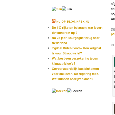
af
ee
no
Al
NU OP BLOG.KREK.NL
De 1% rijksten belasten, wat levert
Di
dat concreet op ?
pe
Na 25 jaar Bourgogne terug naar
Nederland
29
Typical Dutch Food – How original
is your Stroopwafel?
Wat kost een verzekering tegen
klimaatrisico’s?
Onvoorwaardelijk basisinkomen
voor daklozen. De regering faalt.
Wat kunnen bedrijven doen?