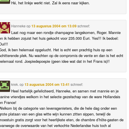
Hé, het linkje werkt niet. Zal ik eens naar kijken.
Hanneke
op
13 augustus 2004 om 13:09
schreef:
Laat nog maar een rondje champagne langskomen, Roger. Mannie
en ik hebben zojuist het huis gekocht voor 235.000 Euri. Yes!!! Ik bedoel:
Oui!!!
God, ik ben helemaal opgelucht. Het is echt een prachtig huis op een
schitterende plek. Nu wachten op de compromis de vente en dan is het echt
helemaal rond. Joepiedepoepie (geen idee wat dat in het Frans is)!!
krek.
op
13 augustus 2004 om 13:41
schreef:
Heel hartelijk gefeliciteerd, Hanneke, en samen met mannie en je
canine vriendjes welkom in het selecte gezelschap van de ware Hollandais
en France!
Welkom bij de categorie van levensgenieters, die de hele dag onder een
grote plataan van een glas witte wijn kunnen zitten sippen, terwijl de
moestuin gratis zorgt voor het heerlijkste eten, de chambre d’hôte-gasten de
(vanwege de overwaarde van het verkochte Nederlandse huis toch al