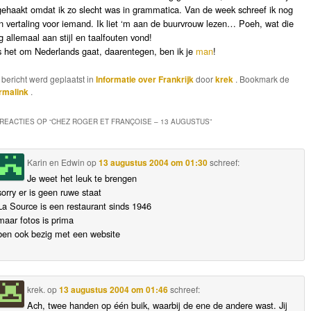
gehaakt omdat ik zo slecht was in grammatica. Van de week schreef ik nog
n vertaling voor iemand. Ik liet ‘m aan de buurvrouw lezen… Poeh, wat die
g allemaal aan stijl en taalfouten vond!
s het om Nederlands gaat, daarentegen, ben ik je
man
!
t bericht werd geplaatst in
Informatie over Frankrijk
door
krek
. Bookmark de
rmalink
.
 REACTIES OP “
CHEZ ROGER ET FRANÇOISE – 13 AUGUSTUS
”
Karin en Edwin
op
13 augustus 2004 om 01:30
schreef:
Je weet het leuk te brengen
sorry er is geen ruwe staat
La Source is een restaurant sinds 1946
maar fotos is prima
ben ook bezig met een website
krek.
op
13 augustus 2004 om 01:46
schreef:
Ach, twee handen op één buik, waarbij de ene de andere wast. Jij