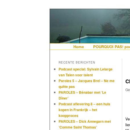
De gezelligste website voor Ned
Hollandais en
Hoofdmenu
Home
Spring naar de primaire i
Spring naar de secundair
POURQUOI PAS! pod
RECENTE BERICHTEN
Podcast special: Sylvain Lelarge
van Talen voor talent
C
Paroles 5 – Jacques Brel – Ne me
quitte pas
Ge
PAROLES – Bénabar met ‘Le
Dîner’
Podcast aflevering 8 – een huis
kopen in Frankrijk – het
koopproces
Ve
PAROLES – Dick Annegarn met
lie
‘Comme Saint Thomas’