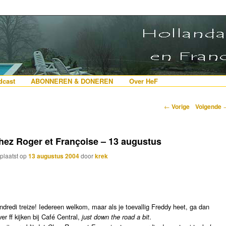
erlanders die iets met Frankrijk hebben
 France
nhoud
e inhoud
cast
ABONNEREN & DONEREN
Over HeF
Berichtnavigatie
←
Vorige
Volgende
hez Roger et Françoise – 13 augustus
plaatst op
13 augustus 2004
door
krek
ndredi treize! Iedereen welkom, maar als je toevallig Freddy heet, ga dan
ver ff kijken bij Café Central,
just down the road a bit
.