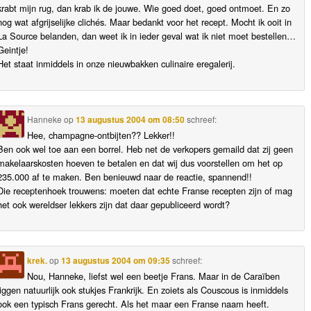
krabt mijn rug, dan krab ik de jouwe. Wie goed doet, goed ontmoet. En zo
nog wat afgrijselijke clichés. Maar bedankt voor het recept. Mocht ik ooit in
La Source belanden, dan weet ik in ieder geval wat ik niet moet bestellen…
Geintje!
Het staat inmiddels in onze nieuwbakken culinaire eregalerij.
Hanneke
op
13 augustus 2004 om 08:50
schreef:
Hee, champagne-ontbijten?? Lekker!!
Ben ook wel toe aan een borrel. Heb net de verkopers gemaild dat zij geen
makelaarskosten hoeven te betalen en dat wij dus voorstellen om het op
235.000 af te maken. Ben benieuwd naar de reactie, spannend!!
Die receptenhoek trouwens: moeten dat echte Franse recepten zijn of mag
het ook wereldser lekkers zijn dat daar gepubliceerd wordt?
krek.
op
13 augustus 2004 om 09:35
schreef:
Nou, Hanneke, liefst wel een beetje Frans. Maar in de Caraïben
liggen natuurlijk ook stukjes Frankrijk. En zoiets als Couscous is inmiddels
ook een typisch Frans gerecht. Als het maar een Franse naam heeft.