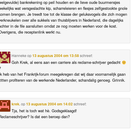
welgevulde) bankrekening op peil houden en de lieve oude buurmensjes
wekelijks wat versgeslachte kip, scharreleieren en flesjes zelfgestookte gnole
komen brengen. Je treedt toe tot de klasse der geluksvogels die zich mogen
verkneukelen over alle sukkels van thuisblijvers in Nederland, die dagelijks
achter in de file aansluiten omdat ze nog moeten werken voor de kost.
Overigens, die receptenlink werkt nu.
Hanneke
op
13 augustus 2004 om 13:58
schreef:
Goh Krek, al eens aan een carriere als reclame-schrijver gedacht
?
Ik heb van het Frankrijk-forum meegekregen dat wij daar voornamelijk gaan
zitten profiteren van de werkende Nederlander, schandalig genoeg. Grinnik.
krek.
op
13 augustus 2004 om 14:02
schreef:
Tja, het is toch wat hè. Godsgeklaagd!
Reclameschrijver? Is dat een beroep dan?