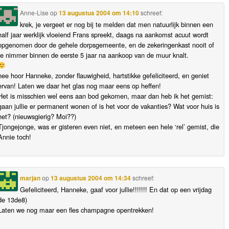
Anne-Lise
op
13 augustus 2004 om 14:10
schreef:
krek, je vergeet er nog bij te melden dat men natuurlijk binnen een
half jaar werklijk vloeiend Frans spreekt, daags na aankomst acuut wordt
opgenomen door de gehele dorpsgemeente, en de zekeringenkast nooit of
te nimmer binnen de eerste 5 jaar na aankoop van de muur knalt.
nee hoor Hanneke, zonder flauwigheid, hartstikke gefeliciteerd, en geniet
ervan! Laten we daar het glas nog maar eens op heffen!
Het is misschien wel eens aan bod gekomen, maar dan heb ik het gemist:
gaan jullie er permanent wonen of is het voor de vakanties? Wat voor huis is
het? (nieuwsgierig? Moi??)
Tjongejonge, was er gisteren even niet, en meteen een hele ‘rel’ gemist, die
Annie toch!
marjan
op
13 augustus 2004 om 14:34
schreef:
Gefeliciteerd, Hanneke, gaaf voor jullie!!!!!!! En dat op een vrijdag
de 13de8)
Laten we nog maar een fles champagne opentrekken!