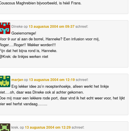
Couscous Maghrebien bijvoorbeeld, is héél Frans.
Dineke
op
13 augustus 2004 om 09:37
schreef:
Goeiemorrege!
Voor 9 uur al aan de borrel, Hanneke? Een infusion voor mij,
Roger….Roger!! Wakker worden!!!
Fijn dat het bijna rond is, Hanneke.
@Krek: de linkjes werken niet
marjan
op
13 augustus 2004 om 12:19
schreef:
Erg lekker idee zo’n receptenhoekje, alleen werkt het linkje
niet….oh, daar was Dineke ook al achter gekomen.
Doe mij maar een lekkere rode port, daar vind ik het echt weer voor, het lijkt
hier wel herfst vandaag……..
krek.
op
13 augustus 2004 om 12:29
schreef: