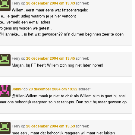
Ferry
op
20 december 2004 om 13:43
schreef:
Willem, eerst maar eens wat fatsoensregels:
1e.. je geeft uitleg waarom je je hier vertoont
2e.. vermeld een e-mail adres
volgens mij worden we getest..
@Hanneke…. is het wat geworden?? m’n duimen beginnen zeer te doen
Ferry
op
20 december 2004 om 13:45
schreef:
Marjan, bij FF heeft Willem zich nog niet laten horen!!
JohnP
op
20 december 2004 om 13:52
schreef:
@Allen-Willem maak je niet te druk als Willem slim is gaat hij snel
naar ons behoorlijk reageren zo niet tant-pis. Dan zout hij maar gewoon op.
Ferry
op
20 december 2004 om 13:53
schreef:
mee een , maar dat behoorlijk reageren wil maar niet lukken