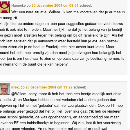
Hanneke
op
20 december 2004 om 09:51
schreef:
Wat een nare situatie, Willem. Ik kan me voorstellen dat je er mee in
je maag zit.
Er zijn hier op andere dagen al een paar suggesties gedaan en veel nieuws
heb ik ook niet te melden. Maar het lijkt me dat je het belang van je bedrijf
en gezin moet afzetten tegen het belang om bij dit familielid te zijn. Als het
zich laat aanzien dat je aanverwant weer hersteld kun je evt. een bezoek
laten zitten als je de boel in Frankrijk echt niet achter kunt laten. Maar
mocht het echt heel ernstig zijn dan moet je je afvragen hoe belangrijk het
voor jou is om hem/haar te zien en op basis daarvan je beslissing nemen. Is
er niemand in de buurt die je kan helpen?
krek.
op
20 december 2004 om 11:29
schreef:
@Willem: sorry, maar ik heb het toch een beetje moeilijk met deze
situatie. Jij en Monique hebben in het verleden niet anders gedaan dan
afgeven op HeF en het ‘geleuter’ dat hier zou plaatsvinden. Ook op FF heb
je onlangs weer gezegd dat het bij HeF over niks gaat (“ik heb de kinderen
naar school gebracht, de was opgehangen”), en aangemoedigd om maar
liever op FF een babbelhoekje te beginnen. Wij zijn, laat ik het voorzichtig
stellen, geen vrienden. En nu kom je hier net doen of er nooit wat