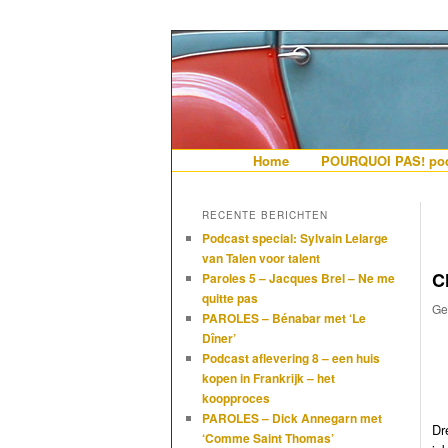
De gezelligste website voor Ned
Hollandais en
Hoofdmenu
Home
Spring naar de primaire i
Spring naar de secundair
POURQUOI PAS! pod
RECENTE BERICHTEN
Podcast special: Sylvain Lelarge
van Talen voor talent
C
Paroles 5 – Jacques Brel – Ne me
quitte pas
Ge
PAROLES – Bénabar met ‘Le
Dîner’
Podcast aflevering 8 – een huis
kopen in Frankrijk – het
koopproces
PAROLES – Dick Annegarn met
Dr
‘Comme Saint Thomas’