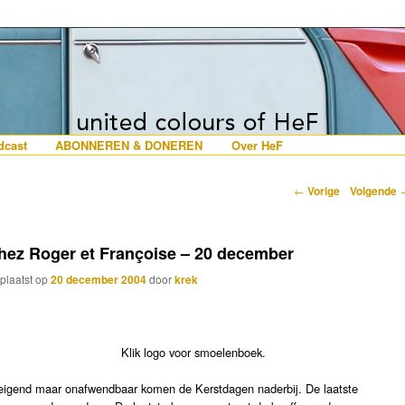
erlanders die iets met Frankrijk hebben
 France
nhoud
e inhoud
cast
ABONNEREN & DONEREN
Over HeF
Berichtnavigatie
←
Vorige
Volgende
hez Roger et Françoise – 20 december
plaatst op
20 december 2004
door
krek
Klik logo voor smoelenboek.
eigend maar onafwendbaar komen de Kerstdagen naderbij. De laatste