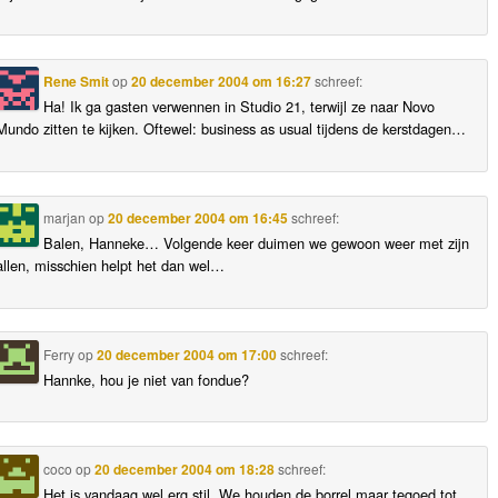
Rene Smit
op
20 december 2004 om 16:27
schreef:
Ha! Ik ga gasten verwennen in Studio 21, terwijl ze naar Novo
Mundo zitten te kijken. Oftewel: business as usual tijdens de kerstdagen…
marjan
op
20 december 2004 om 16:45
schreef:
Balen, Hanneke… Volgende keer duimen we gewoon weer met zijn
allen, misschien helpt het dan wel…
Ferry
op
20 december 2004 om 17:00
schreef:
Hannke, hou je niet van fondue?
coco
op
20 december 2004 om 18:28
schreef:
Het is vandaag wel erg stil. We houden de borrel maar tegoed tot