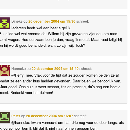
Dineke
op
20 december 2004 om 15:30
schreef:
Iedereen heeft wel een beetje gelijk.
En is idd wel wat vreemd dat Willem bij zijn gezworen vijanden om raad
komt vragen. Hoe eenzaam ben je dan, vraag ik me af. Maar raad krijgt hij
en hij wordt goed behandeld, want zo zijn wij. Toch?
Hanneke
op
20 december 2004 om 15:40
schreef:
@Ferry: nee. Vlak voor de tijd dat ze zouden komen belden ze af
omdat ze een ander huis hadden gevonden. Daar balen we behoorlijk van.
Maar goed. Ons huis is weer schoon, fris en prachtig, da’s nog een beetje
troost. Bedankt voor het duimen!
Peter
op
20 december 2004 om 16:07
schreef:
@hanneke: kwam vannacht om half drie nog voor de deur langs. als
ik jou zo hoor ben ik blij dat ik niet naar binnen gegaan ben.