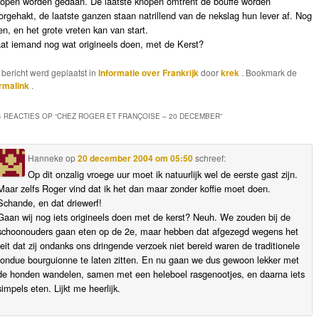
kopen worden gedaan. De laatste knopen omtrent de bouffe worden
orgehakt, de laatste ganzen staan natrillend van de nekslag hun lever af. Nog
en, en het grote vreten kan van start.
at iemand nog wat origineels doen, met de Kerst?
t bericht werd geplaatst in
Informatie over Frankrijk
door
krek
. Bookmark de
rmalink
.
4 REACTIES OP “
CHEZ ROGER ET FRANÇOISE – 20 DECEMBER
”
Hanneke
op
20 december 2004 om 05:50
schreef:
Op dit onzalig vroege uur moet ik natuurlijk wel de eerste gast zijn.
Maar zelfs Roger vind dat ik het dan maar zonder koffie moet doen.
Schande, en dat driewerf!
Gaan wij nog iets origineels doen met de kerst? Neuh. We zouden bij de
schoonouders gaan eten op de 2e, maar hebben dat afgezegd wegens het
feit dat zij ondanks ons dringende verzoek niet bereid waren de traditionele
fondue bourguionne te laten zitten. En nu gaan we dus gewoon lekker met
de honden wandelen, samen met een heleboel rasgenootjes, en daarna iets
simpels eten. Lijkt me heerlijk.