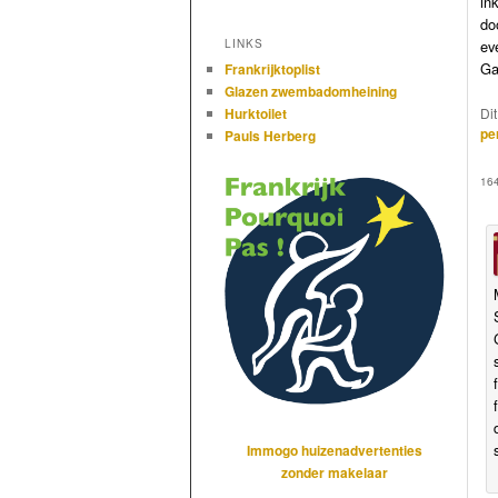
in
do
ev
LINKS
Ga
Frankrijktoplist
Glazen zwembadomheining
Di
Hurktoilet
pe
Pauls Herberg
16
Immogo huizenadvertenties
zonder makelaar