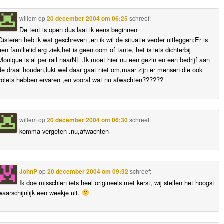
willem
op
20 december 2004 om 06:25
schreef:
De tent is open dus laat ik eens beginnen
Gisteren heb ik wat geschreven ,en ik wil de situatie verder uitleggen;Er is
een familielid erg ziek,het is geen oom of tante, het is iets dichterbij
Monique is al per rail naarNL .Ik moet hier nu een gezin en een bedrijf aan
de draai houden,lukt wel daar gaat niet om,maar zijn er mensen die ook
zoiets hebben ervaren ,en vooral wat nu afwachten??????
willem
op
20 december 2004 om 06:30
schreef:
komma vergeten .nu,afwachten
JohnP
op
20 december 2004 om 09:32
schreef:
Ik doe misschien iets heel origineels met kerst, wij stellen het hoogst
waarschijnlijk een weekje uit.