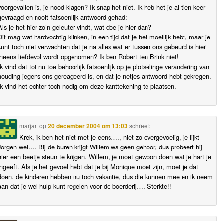
voorgevallen is, je nood klagen? Ik snap het niet. Ik heb het je al tien keer
gevraagd en nooit fatsoenlijk antwoord gehad:
Als je het hier zo’n geleuter vindt, wat doe je hier dan?
Dit mag wat hardvochtig klinken, in een tijd dat je het moeilijk hebt, maar je
kunt toch niet verwachten dat je na alles wat er tussen ons gebeurd is hier
ineens liefdevol wordt opgenomen? Ik ben Robert ten Brink niet!
Ik vind dat tot nu toe behoorlijk fatsoenlijk op je plotselinge verandering van
houding jegens ons gereageerd is, en dat je netjes antwoord hebt gekregen.
Ik vind het echter toch nodig om deze kanttekening te plaatsen.
marjan
op
20 december 2004 om 13:03
schreef:
Krek, ik ben het niet met je eens…., niet zo overgevoelig, je lijkt
Jorgen wel…. Bij de buren krijgt Willem ws geen gehoor, dus probeert hij
hier een beetje steun te krijgen. Willem, je moet gewoon doen wat je hart je
ingeeft. Als je het gevoel hebt dat je bij Monique moet zijn, moet je dat
doen. de kinderen hebben nu toch vakantie, dus die kunnen mee en ik neem
aan dat je wel hulp kunt regelen voor de boerderij…. Sterkte!!