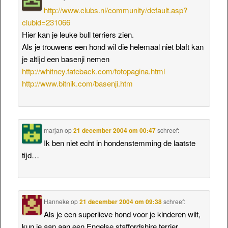
http://www.clubs.nl/community/default.asp?
clubid=231066
Hier kan je leuke bull terriers zien.
Als je trouwens een hond wil die helemaal niet blaft kan
je altijd een basenji nemen
http://whitney.fateback.com/fotopagina.html
http://www.bitnik.com/basenji.htm
marjan
op
21 december 2004 om 00:47
schreef:
Ik ben niet echt in hondenstemming de laatste
tijd…
Hanneke
op
21 december 2004 om 09:38
schreef:
Als je een superlieve hond voor je kinderen wilt,
kun je aan aan een Engelse staffordshire terrier