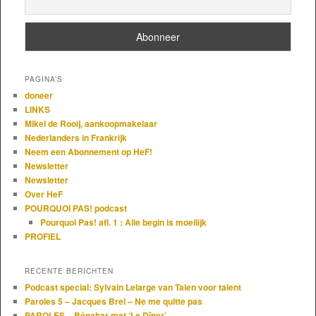
PAGINA’S
doneer
LINKS
Mikel de Rooij, aankoopmakelaar
Nederlanders in Frankrijk
Neem een Abonnement op HeF!
Newsletter
Newsletter
Over HeF
POURQUOI PAS! podcast
Pourquoi Pas! afl. 1 : Alle begin is moeilijk
PROFIEL
RECENTE BERICHTEN
Podcast special: Sylvain Lelarge van Talen voor talent
Paroles 5 – Jacques Brel – Ne me quitte pas
PAROLES – Bénabar met ‘Le Dîner’