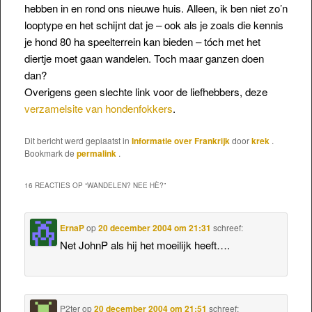
hebben in en rond ons nieuwe huis. Alleen, ik ben niet zo’n
looptype en het schijnt dat je – ook als je zoals die kennis
je hond 80 ha speelterrein kan bieden – tóch met het
diertje moet gaan wandelen. Toch maar ganzen doen
dan?
Overigens geen slechte link voor de liefhebbers, deze
verzamelsite van hondenfokkers
.
Dit bericht werd geplaatst in
Informatie over Frankrijk
door
krek
.
Bookmark de
permalink
.
16 REACTIES OP “
WANDELEN? NEE HÈ?
”
ErnaP
op
20 december 2004 om 21:31
schreef:
Net JohnP als hij het moeilijk heeft….
P2ter
op
20 december 2004 om 21:51
schreef: