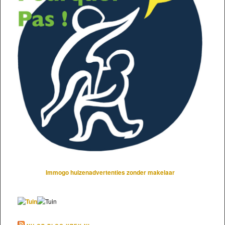
Immogo huizenadvertenties zonder makelaar