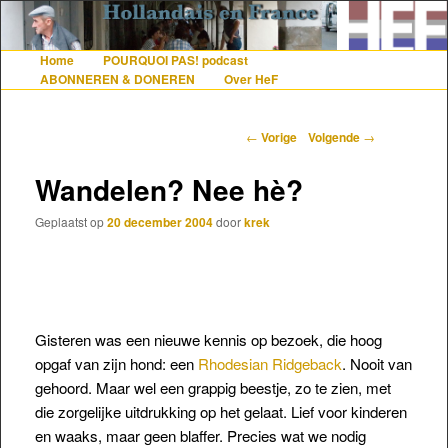
De gezelligste website voor Nederlanders die iets met Frankrijk hebben
Home
POURQUOI PAS! podcast
Hoofdmenu
Spring naar de primaire inhoud
Spring naar de secundaire inhoud
ABONNEREN & DONEREN
Over HeF
Hollandais en France
Berichtnavigatie
←
Vorige
Volgende
→
Wandelen? Nee hè?
Geplaatst op
20 december 2004
door
krek
Gisteren was een nieuwe kennis op bezoek, die hoog
opgaf van zijn hond: een
Rhodesian Ridgeback
. Nooit van
gehoord. Maar wel een grappig beestje, zo te zien, met
die zorgelijke uitdrukking op het gelaat. Lief voor kinderen
en waaks, maar geen blaffer. Precies wat we nodig