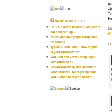
ge
zi
Te
He
NU OP BLOG.KREK.NL
De 1% rijksten belasten, wat levert
Di
dat concreet op ?
pe
Na 25 jaar Bourgogne terug naar
Nederland
63
Typical Dutch Food – How original
is your Stroopwafel?
Wat kost een verzekering tegen
klimaatrisico’s?
Onvoorwaardelijk basisinkomen
voor daklozen. De regering faalt.
Wat kunnen bedrijven doen?