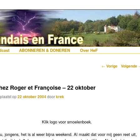
erlanders die iets met Frankrijk hebben
 France
nhoud
e inhoud
cast
ABONNEREN & DONEREN
Over HeF
Berichtnavigatie
←
Vorige
Volgende
hez Roger et Françoise – 22 oktober
plaatst op
22 oktober 2004
door
krek
Klik logo voor smoelenboek.
u, jongens, het is al weer bijna weekend. Al maakt dat voor mij geen reet uit,