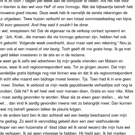
nt ik zit toch 7 dagen per week aan de computer te tikken. Als het niet voor
jn klanten is dan wel voor HeF of voor Immogo. Wat dat bijbaantje betreft heb
 trouwens goed nieuws. Deze week heb ik namelijk de eerste rekeningen de
ur uitgedaan. Twee huizen verkocht en een totaal commissiebedrag van bijna
00 euro gescoord.
And they said it couldn’t be done.
t wel, eresysteem hè! Dat de eigenaar na de verkoop contact opneemt en
gt: “Joh, Krek., die mensen die via Immogo gekomen zijn, hebben het ook
ht gekocht. Volgende week overdracht, stuur maar vast een rekening.” Nou ja,
 ben ook al een maand of vier bezig. Toch geeft dit me goeie hoop. Ik ga met
t geld lekker investeren in de site en in de reclame.
e weet ga ik zelfs wel adverteren bij mijn goede vrienden van Maison en
ance, waar ik ooit regiocorrespondent was. Tot ze gingen zeuren. Dat mijn
andelijke gratis bijdrage nog niet binnen was en dat ik als regiocorrespondent
ch echt elke maand een bijdrage moest leveren. Tja. Toen had ik in ene geen
n meer. Sterker, ik verbood ze mijn reeds gepubliceerde verhaaltjes ooit nog te
bruiken. Gék hè? Ik wil heel veel voor mensen doen. Gratis en voor niks. Alles
 maar aardig gevonden te worden. Maar als ze eisen gaan stellen… als het
et
… dan vind ik aardig gevonden ineens niet zo belangrijk meer. Dan kunnen
 wat mij betreft gewoon lekker de pleuris krijgen.
n de andere kant ben ik dan achteraf wel een beetje beschaamd over mijn
tte gedrag. Zo werd ik vanmiddag gebeld door een zeer vasthoudende
rkoper van een huizensite of -blad (daar wil ik vanaf wezen) die mijn huis wel
lde verkopen. Ik zei geen interesse te hebben. Hij hield aan. Ik liet merken