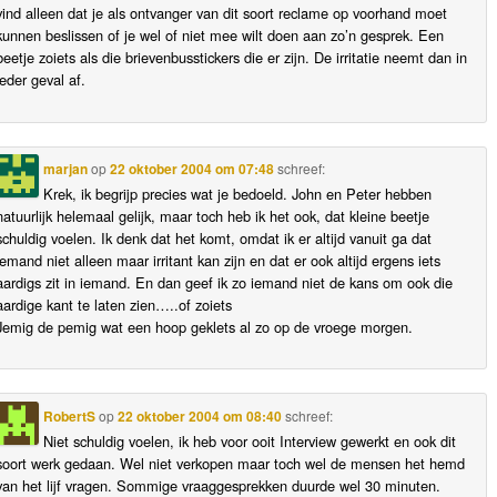
vind alleen dat je als ontvanger van dit soort reclame op voorhand moet
kunnen beslissen of je wel of niet mee wilt doen aan zo’n gesprek. Een
beetje zoiets als die brievenbusstickers die er zijn. De irritatie neemt dan in
ieder geval af.
marjan
op
22 oktober 2004 om 07:48
schreef:
Krek, ik begrijp precies wat je bedoeld. John en Peter hebben
natuurlijk helemaal gelijk, maar toch heb ik het ook, dat kleine beetje
schuldig voelen. Ik denk dat het komt, omdat ik er altijd vanuit ga dat
iemand niet alleen maar irritant kan zijn en dat er ook altijd ergens iets
aardigs zit in iemand. En dan geef ik zo iemand niet de kans om ook die
aardige kant te laten zien…..of zoiets
Jemig de pemig wat een hoop geklets al zo op de vroege morgen.
RobertS
op
22 oktober 2004 om 08:40
schreef:
Niet schuldig voelen, ik heb voor ooit Interview gewerkt en ook dit
soort werk gedaan. Wel niet verkopen maar toch wel de mensen het hemd
van het lijf vragen. Sommige vraaggesprekken duurde wel 30 minuten.