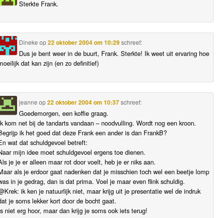
Sterkte Frank.
Dineke
op
22 oktober 2004 om 10:29
schreef:
Dus je bent weer in de buurt, Frank. Sterkte! Ik weet uit ervaring hoe
moeilijk dat kan zijn (en zo definitief)
jeanne
op
22 oktober 2004 om 10:37
schreef:
Goedemorgen, een koffie graag.
Ik kom net bij de tandarts vandaan – noodvulling. Wordt nog een kroon.
Begrijp ik het goed dat deze Frank een ander is dan FrankB?
En wat dat schuldgevoel betreft:
Naar mijn idee moet schuldgevoel ergens toe dienen.
Als je je er alleen maar rot door voelt, heb je er niks aan.
Maar als je erdoor gaat nadenken dat je misschien toch wel een beetje lomp
was in je gedrag, dan is dat prima. Voel je maar even flink schuldig.
@Krek: ik ken je natuurlijk niet, maar krijg uit je presentatie wel de indruk
dat je soms lekker kort door de bocht gaat.
Is niet erg hoor, maar dan krijg je soms ook iets terug!