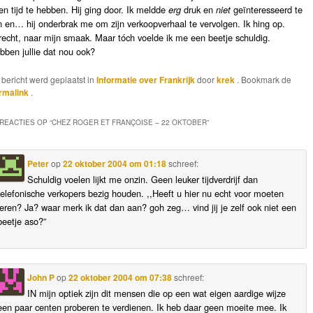
en tijd te hebben. Hij ging door. Ik meldde
erg
druk en
niet
geïnteresseerd te
jn en… hij onderbrak me om zijn verkoopverhaal te vervolgen. Ik hing op.
recht, naar mijn smaak. Maar tóch voelde ik me een beetje schuldig.
bben jullie dat nou ook?
t bericht werd geplaatst in
Informatie over Frankrijk
door
krek
. Bookmark de
rmalink
.
 REACTIES OP “
CHEZ ROGER ET FRANÇOISE – 22 OKTOBER
”
Peter
op
22 oktober 2004 om 01:18
schreef:
Schuldig voelen lijkt me onzin. Geen leuker tijdverdrijf dan
telefonische verkopers bezig houden. ,,Heeft u hier nu echt voor moeten
leren? Ja? waar merk ik dat dan aan? goh zeg… vind jij je zelf ook niet een
beetje aso?”
John P
op
22 oktober 2004 om 07:38
schreef:
IN mijn optiek zijn dit mensen die op een wat eigen aardige wijze
een paar centen proberen te verdienen. Ik heb daar geen moeite mee. Ik