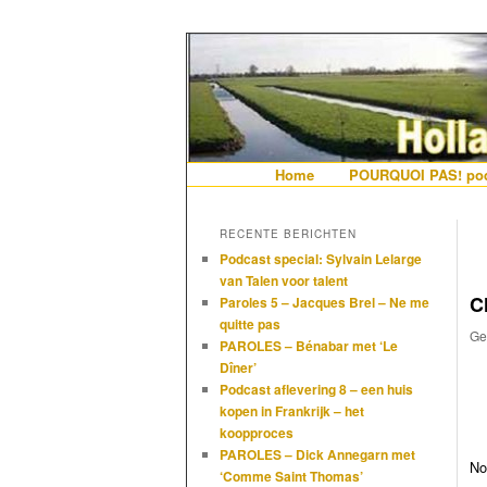
De gezelligste website voor Ned
Hollandais en
Hoofdmenu
Home
Spring naar de primaire i
Spring naar de secundair
POURQUOI PAS! pod
RECENTE BERICHTEN
Podcast special: Sylvain Lelarge
van Talen voor talent
C
Paroles 5 – Jacques Brel – Ne me
quitte pas
Ge
PAROLES – Bénabar met ‘Le
Dîner’
Podcast aflevering 8 – een huis
kopen in Frankrijk – het
koopproces
PAROLES – Dick Annegarn met
No
‘Comme Saint Thomas’