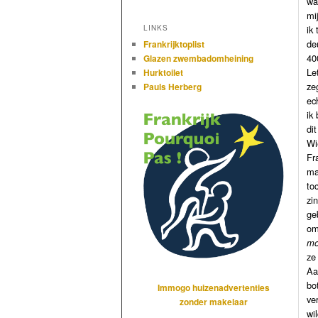
wa
mi
ik
LINKS
de
Frankrijktoplist
40
Glazen zwembadomheining
Le
Hurktoilet
ze
Pauls Herberg
ec
ik
di
Wi
Fr
ma
to
zi
ge
om
mo
ze
Aa
bo
Immogo huizenadvertenties
ve
zonder makelaar
wi