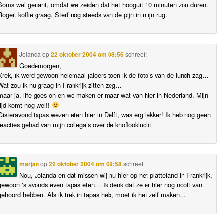
Soms wel genant, omdat we zeiden dat het hooguit 10 minuten zou duren.
Roger. koffie graag. Sterf nog steeds van de pijn in mijn rug.
Jolanda
op
22 oktober 2004 om 08:56
schreef:
Goedemorgen,
Krek, ik werd gewoon helemaal jaloers toen ik de foto’s van de lunch zag…
Wat zou ik nu graag in Frankrijk zitten zeg…
maar ja, life goes on en we maken er maar wat van hier in Nederland. Mijn
tijd komt nog wel!!
Gisteravond tapas wezen eten hier in Delft, was erg lekker! Ik heb nog geen
reacties gehad van mijn collega’s over de knoflooklucht
marjan
op
22 oktober 2004 om 09:58
schreef:
Nou, Jolanda en dat missen wij nu hier op het platteland in Frankrijk,
gewoon ’s avonds even tapas eten… Ik denk dat ze er hier nog nooit van
gehoord hebben. Als ik trek in tapas heb, moet ik het zelf maken…