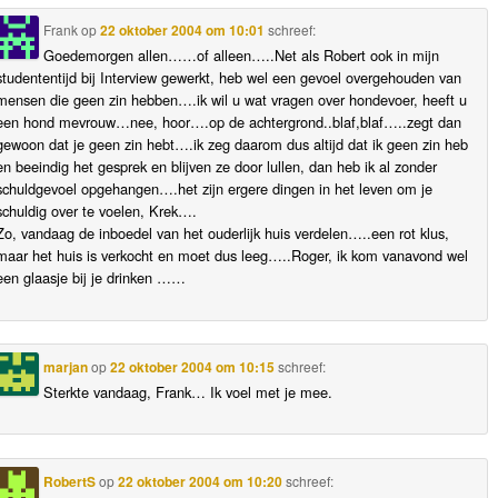
Frank
op
22 oktober 2004 om 10:01
schreef:
Goedemorgen allen……of alleen…..Net als Robert ook in mijn
studententijd bij Interview gewerkt, heb wel een gevoel overgehouden van
mensen die geen zin hebben….ik wil u wat vragen over hondevoer, heeft u
een hond mevrouw…nee, hoor….op de achtergrond..blaf,blaf…..zegt dan
gewoon dat je geen zin hebt….ik zeg daarom dus altijd dat ik geen zin heb
en beeindig het gesprek en blijven ze door lullen, dan heb ik al zonder
schuldgevoel opgehangen….het zijn ergere dingen in het leven om je
schuldig over te voelen, Krek….
Zo, vandaag de inboedel van het ouderlijk huis verdelen…..een rot klus,
maar het huis is verkocht en moet dus leeg…..Roger, ik kom vanavond wel
een glaasje bij je drinken ……
marjan
op
22 oktober 2004 om 10:15
schreef:
Sterkte vandaag, Frank… Ik voel met je mee.
RobertS
op
22 oktober 2004 om 10:20
schreef: