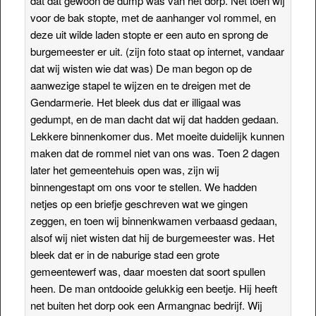
dat dat gewoon de dump was van het dorp. Net toen wij
voor de bak stopte, met de aanhanger vol rommel, en
deze uit wilde laden stopte er een auto en sprong de
burgemeester er uit. (zijn foto staat op internet, vandaar
dat wij wisten wie dat was) De man begon op de
aanwezige stapel te wijzen en te dreigen met de
Gendarmerie. Het bleek dus dat er illigaal was
gedumpt, en de man dacht dat wij dat hadden gedaan.
Lekkere binnenkomer dus. Met moeite duidelijk kunnen
maken dat de rommel niet van ons was. Toen 2 dagen
later het gemeentehuis open was, zijn wij
binnengestapt om ons voor te stellen. We hadden
netjes op een briefje geschreven wat we gingen
zeggen, en toen wij binnenkwamen verbaasd gedaan,
alsof wij niet wisten dat hij de burgemeester was. Het
bleek dat er in de naburige stad een grote
gemeentewerf was, daar moesten dat soort spullen
heen. De man ontdooide gelukkig een beetje. Hij heeft
net buiten het dorp ook een Armangnac bedrijf. Wij