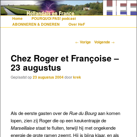
De gezelligste website voor Nederlanders die iets met Frankrijk hebben
Home
POURQUOI PAS! podcast
Hoofdmenu
Spring naar de primaire inhoud
Spring naar de secundaire inhoud
ABONNEREN & DONEREN
Over HeF
Hollandais en France
Berichtnavigatie
←
Vorige
Volgende
→
Chez Roger et Françoise –
23 augustus
Geplaatst op
23 augustus 2004
door
krek
Als de eerste gasten over de
Rue du Bourg
aan komen
lopen, zien zij Roger die op een keukentrapje de
Marseillaise
staat te fluiten, terwijl hij met ongekende
energie de grote ramen zeemt. Hij is bijna klaar, en als