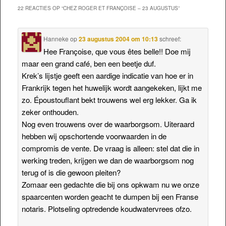
22 REACTIES OP “
CHEZ ROGER ET FRANÇOISE – 23 AUGUSTUS
”
Hanneke
op
23 augustus 2004 om 10:13
schreef:
Hee Françoise, que vous êtes belle!! Doe mij
maar een grand café, ben een beetje duf.
Krek’s lijstje geeft een aardige indicatie van hoe er in
Frankrijk tegen het huwelijk wordt aangekeken, lijkt me
zo. Époustouflant bekt trouwens wel erg lekker. Ga ik
zeker onthouden.
Nog even trouwens over de waarborgsom. Uiteraard
hebben wij opschortende voorwaarden in de
compromis de vente. De vraag is alleen: stel dat die in
werking treden, krijgen we dan de waarborgsom nog
terug of is die gewoon pleiten?
Zomaar een gedachte die bij ons opkwam nu we onze
spaarcenten worden geacht te dumpen bij een Franse
notaris. Plotseling optredende koudwatervrees ofzo.