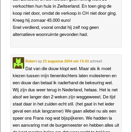
verkochten hun huis in Zwitserland. En toen ging de
koop niet door, omdat de verkoop in CH niet door ging.
Kreeg hij zomaar 45.000 euro!
Snel verdiend, vooral omdat hij zelf nog geen
alternatieve woonruimte gevonden had.
Robert
op
23 augustus 2004 om 13:43
schreef:
Dat van die douw klopt wel. Maar als ik moet
kiezen tussen mijn tienerdochters laten molesteren en
een douw dan betaal ik naderhand de bekeuring wel.
Wij zijn dus weer terug in Nederland, helaas. Het is net
alsof we langer dan 2 weken zijn weggeweest. De tijd
staat daar in het zuiden echt stil. (het gaat in het ieder
geval een stuk langzamer) We gaan allebei nu als een
speer ons Frans nog wat bijspijkeren. We hadden la
een aanvaring met de burgemeester en hebben alles uit
de kast moeten halen om dat weer recht te trekken.