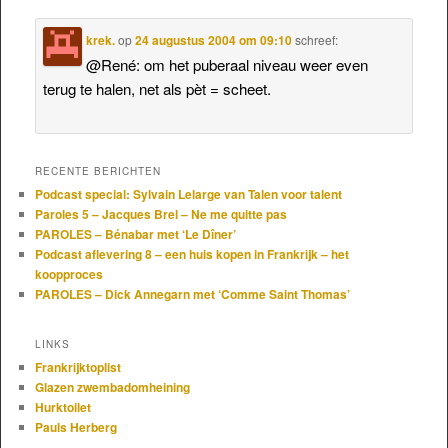
krek.
op
24 augustus 2004 om 09:10
schreef:
@René: om het puberaal niveau weer even
terug te halen, net als pèt = scheet.
RECENTE BERICHTEN
Podcast special: Sylvain Lelarge van Talen voor talent
Paroles 5 – Jacques Brel – Ne me quitte pas
PAROLES – Bénabar met ‘Le Dîner’
Podcast aflevering 8 – een huis kopen in Frankrijk – het
koopproces
PAROLES – Dick Annegarn met ‘Comme Saint Thomas’
LINKS
Frankrijktoplist
Glazen zwembadomheining
Hurktoilet
Pauls Herberg