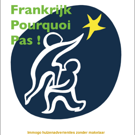
Immogo huizenadvertenties zonder makelaar