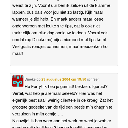
wenst te zijn. Voor 9 uur ben ik zelden uit de klamme
lappen, dus da’s voor jou niet zo lastig. Kijk maar
wanneer je tijd hebt. En maak anders maar losse
onderwerpen met leuke site-tips, dat is ook niet
makkelijk om elke dag opnieuw te doen. Vooral ook
omdat (op Dineke na) bijna niemand met tips komt.
Wel gratis rondjes aannemen, maar meedenken ho
maar!
Dineke
op
23 augustus 2004 om 19:50
schreef:
Hé Ferry! Ik heb je gemist! Lekker uitgerust?
Vertel, wat heb je allemaal beleefd? Hier was het
eigenlijk best saai, weinig clientele in de kroeg. Zat het
grootste gedeelte van de tijd een beetje m’n chagrin te
verzuipen in mijn eentje…..
Nieuwtje! Ik ben weer aan het werk en weet je wat: er
worden mij plostklaps 3 banen tegelijk aangeboden.