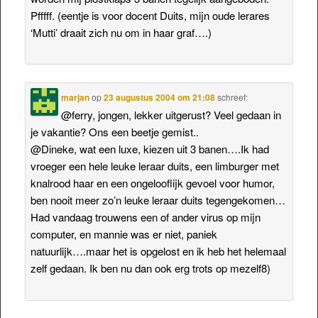
Pfffff. (eentje is voor docent Duits, mijn oude lerares
‘Mutti’ draait zich nu om in haar graf….)
marjan
op
23 augustus 2004 om 21:08
schreef:
@ferry, jongen, lekker uitgerust? Veel gedaan in
je vakantie? Ons een beetje gemist..
@Dineke, wat een luxe, kiezen uit 3 banen….Ik had
vroeger een hele leuke leraar duits, een limburger met
knalrood haar en een ongelooflijk gevoel voor humor,
ben nooit meer zo’n leuke leraar duits tegengekomen…
Had vandaag trouwens een of ander virus op mijn
computer, en mannie was er niet, paniek
natuurlijk….maar het is opgelost en ik heb het helemaal
zelf gedaan. Ik ben nu dan ook erg trots op mezelf8)