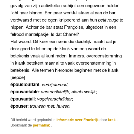
gevolg van zijn activiteiten schijnt een ongewoon helder
licht naar binnen. Een paar werklui staan al aan de bar,
verdwaasd met de ogen knipperend aan hun
petit rouge
te
nippen. Achter de bar staat Françoise, uitgedost in een
felrood mantelpakje. Is dat Chanel?
Het woord. Dit keer een serie die duidelijk maakt dat je
door goed te letten op de klank van een woord de
betekenis vaak al kunt raden. Immers, overeenstemming
in klank betekent maar al te vaak overeenstemming in
betekenis. Alle termen hieronder beginnen met de klank
[eepoe]
époustouflant
:
verbijsterend
;
épouvantable
:
verschrikkelijk, afschuwelijk
;
épouvantail
:
vogelverschrikker
;
épouser
:
trouwen met, huwen.
Dit bericht werd geplaatst in
Informatie over Frankrijk
door
krek
.
Bookmark de
permalink
.