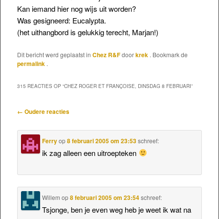
Kan iemand hier nog wijs uit worden?
Was gesigneerd: Eucalypta.
(het uithangbord is gelukkig terecht, Marjan!)
Dit bericht werd geplaatst in
Chez R&F
door
krek
. Bookmark de
permalink
.
315 REACTIES OP “
CHEZ ROGER ET FRANÇOISE, DINSDAG 8 FEBRUARI
”
Reactienavigatie
← Oudere reacties
Ferry
op
8 februari 2005 om 23:53
schreef:
ik zag alleen een uitroepteken
Willem
op
8 februari 2005 om 23:54
schreef:
Tsjonge, ben je even weg heb je weet ik wat na