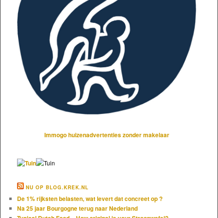
Immogo huizenadvertenties zonder makelaar
NU OP BLOG.KREK.NL
De 1% rijksten belasten, wat levert dat concreet op ?
Na 25 jaar Bourgogne terug naar Nederland
Typical Dutch Food – How original is your Stroopwafel?