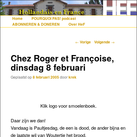
De gezelligste website voor Nederlanders die iets met Frankrijk hebben
Home
POURQUOI PAS! podcast
Hoofdmenu
Spring naar de primaire inhoud
Spring naar de secundaire inhoud
ABONNEREN & DONEREN
Over HeF
Hollandais en France
Berichtnavigatie
←
Vorige
Volgende
→
Chez Roger et Françoise,
dinsdag 8 februari
Geplaatst op
8 februari 2005
door
krek
Klik logo voor smoelenboek.
Daar zijn we dan!
Vandaag is Paultjesdag, de een is dood, de ander bijna en
de laatste wil van Woutertje het brood.