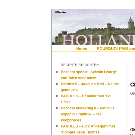
De gezelligste website voor Ned
Hollandais en
Hoofdmenu
Home
Spring naar de primaire i
Spring naar de secundair
POURQUOI PAS! pod
RECENTE BERICHTEN
Podcast special: Sylvain Lelarge
van Talen voor talent
C
Paroles 5 – Jacques Brel – Ne me
quitte pas
Ge
PAROLES – Bénabar met ‘Le
Dîner’
Podcast aflevering 8 – een huis
kopen in Frankrijk – het
koopproces
PAROLES – Dick Annegarn met
Gi
‘Comme Saint Thomas’