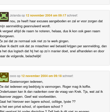
Jolanda
op
12 november 2004 om 09:17
schreef:
nou, ze heeft haar excuses aangeboden en zal er voor zorgen dat
mijn aanmelding geannuleerd wordt.
Ik vergeet altijd de naam te noteren, helaas, dus ik kon ook geen naam
doorgeven.
Ze zei dat ze normaal ook niet zo te werk gingen.
Maar ik dacht ook dat ze misschien wel betaald krijgen per aanmelding, dan
is het dus logisch dat hij het op zo’n manier doet, snel afhandelen en door
naar de volgende, belachelijk!
coco
op
12 november 2004 om 09:18
schreef:
Goeiemorgen iedereen,
Zie dat iedereen erg bedrijvig is vanmorgen. Roger mag ik koffie.
Ondertussen kan ik dan nadenken over de vraag van Krek. Tja, wat zal ik
daarover zeggen. Geef wat voorbeelden.
Gaat het hierover een lagere school, collège, lycée ??
Is het een privé school, of openbare school ?
Wat verstaat hij onder discipline ? Zelf heb ik dit niet zo ervaren.