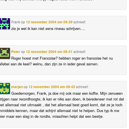
Frank
op
12 november 2004 om 09:39
schreef:
zie je wel ik kan niet eens niveau schrijven….
Peter
op
12 november 2004 om 09:41
schreef:
Roger hoest met Francoise? hebben roger en francoise het nu
allebei aan de keel? welnu, dan zijn ze in ieder geval samen.
marjan
op
12 november 2004 om 09:42
schreef:
Goedemorgen, Frank, ja doe mij ook maar een koffie. Mijn zenuwen
stijgen naar recordhoogte, ik kan er niks aan doen, ik beredeneer met rot dat
het allemaal niet uitmaakt , dat het allemaal best goed komt, dat ze je toch
inmiddels kennen, maar dat schijnt allemaal niet te helpen. Dus typ ik me
hier maar een slag in de rondte, misschien helpt dat een beetje.