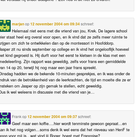
marjan
op
12 november 2004 om 09:34
schreef:
Helemaal niet eens met die vriend van jou, Krek. De lagere school
hier staat heel erg overal voor open, en ik vind dat ze zelfs meer ruimte te
krijgen om zich te ontwikkelen dan op de montessori in Hoofddorp.
Jasper zit nu sinds september op college en ik vind het ongelooflijk hoeveel
het kind gegroeid is. Hij durft voor het eerst te kletsen in de klas met een
medeleerling. Zijn rapport was geweldig, zelfs voor frans een gemiddelde
van 14 op 20, terwijl hij nog maar een jaar frans spreekt.
Dinsdag hadden we de bekende 10-minuten gesprekjes, en ik was onder de
indruk van de betrokkenheid van de leerkrachten, de tijd en moeite die ze er
insteken om Jasper op zijn gemak te stellen, echt geweldig.
Dus ik wel weleens in discussie met die vriend van je…
Frank
op
12 november 2004 om 09:37
schreef:
Geef maar een koffie….hier wordt tenminste gewoon gepraat…en
kan ik het nog volgen…soms denk ik wel eens dat het nieveau van HenF te
hoog voor mij is…wat vind jij Roger, hoest met Francoise?