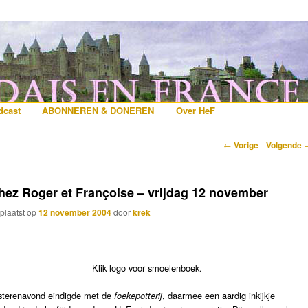
erlanders die iets met Frankrijk hebben
 France
nhoud
e inhoud
cast
ABONNEREN & DONEREN
Over HeF
Berichtnavigatie
←
Vorige
Volgende
hez Roger et Françoise – vrijdag 12 november
plaatst op
12 november 2004
door
krek
Klik logo voor smoelenboek.
sterenavond eindigde met de
foekepotterij
, daarmee een aardig inkijkje