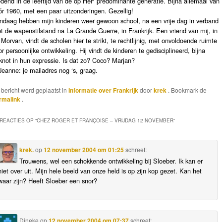
edend in de leeftijd van de op HeF predominante generatie. Bijna allemaal van
ór 1960, met een paar uitzonderingen. Gezellig!
ndaag hebben mijn kinderen weer gewoon school, na een vrije dag in verband
t de wapenstilstand na La Grande Guerre, in Frankrijk. Een vriend van mij, in
 Morvan, vindt de scholen hier te strikt, te rechtlijnig, met onvoldoende ruimte
or persoonlijke ontwikkeling. Hij vindt de kinderen te gedisciplineerd, bijna
knot in hun expressie. Is dat zo? Coco? Marjan?
eanne: je mailadres nog ‘s, graag.
t bericht werd geplaatst in
Informatie over Frankrijk
door
krek
. Bookmark de
rmalink
.
 REACTIES OP “
CHEZ ROGER ET FRANÇOISE – VRIJDAG 12 NOVEMBER
”
krek.
op
12 november 2004 om 01:25
schreef:
Trouwens, wel een schokkende ontwikkeling bij Sloeber. Ik kan er
niet over uit. Mijn hele beeld van onze held is op zijn kop gezet. Kan het
waar zijn? Heeft Sloeber een snor?
Dineke
op
12 november 2004 om 07:37
schreef: