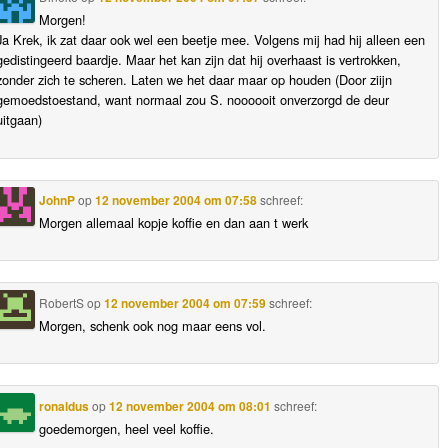
Morgen!
Ja Krek, ik zat daar ook wel een beetje mee. Volgens mij had hij alleen een
gedistingeerd baardje. Maar het kan zijn dat hij overhaast is vertrokken,
zonder zich te scheren. Laten we het daar maar op houden (Door ziijn
gemoedstoestand, want normaal zou S. noooooit onverzorgd de deur
uitgaan)
JohnP
op
12 november 2004 om 07:58
schreef:
Morgen allemaal kopje koffie en dan aan t werk
RobertS
op
12 november 2004 om 07:59
schreef:
Morgen, schenk ook nog maar eens vol.
ronaldus
op
12 november 2004 om 08:01
schreef:
goedemorgen, heel veel koffie.