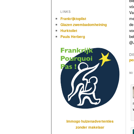
bi
vó
Va
LINKS
me
Frankrijktoplist
de
Glazen zwembadomheining
vo
Hurktoilet
be
Pauls Herberg
@J
Di
pe
90
Immogo huizenadvertenties
zonder makelaar