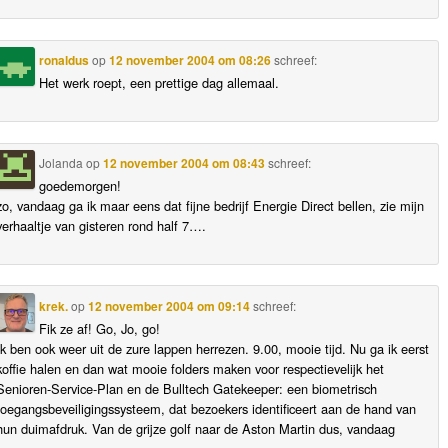
ronaldus
op
12 november 2004 om 08:26
schreef:
Het werk roept, een prettige dag allemaal.
Jolanda
op
12 november 2004 om 08:43
schreef:
goedemorgen!
zo, vandaag ga ik maar eens dat fijne bedrijf Energie Direct bellen, zie mijn
verhaaltje van gisteren rond half 7….
krek.
op
12 november 2004 om 09:14
schreef:
Fik ze af! Go, Jo, go!
Ik ben ook weer uit de zure lappen herrezen. 9.00, mooie tijd. Nu ga ik eerst
koffie halen en dan wat mooie folders maken voor respectievelijk het
Senioren-Service-Plan en de Bulltech Gatekeeper: een biometrisch
toegangsbeveiligingssysteem, dat bezoekers identificeert aan de hand van
hun duimafdruk. Van de grijze golf naar de Aston Martin dus, vandaag