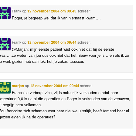
Frank
op
12 november 2004 om 09:43
schreef:
Roger, je begreep wel dat ik van hiernaast kwam….
Frank
op
12 november 2004 om 09:44
schreef:
@Marjan: mijn eerste patient wist ook niet dat hij de eerste
was…..ze weten van jou dus ook niet dat het nieuw voor je is….en als ik zo
je werk gezien heb dan lukt het je zeker….succes
marjan
op
12 november 2004 om 09:44
schreef:
Francoise verbergt zich, zij is natuurlijk verkouden omdat haar
weerstand 0,0 is na al die operaties en Roger is verkouden van de zenuwen,
ik begrijp hem volkomen.
Zou francoise zich schamen voor haar nieuwe uiterlijk, heeft iemand haar al
gezien eigenlijk na de operaties?