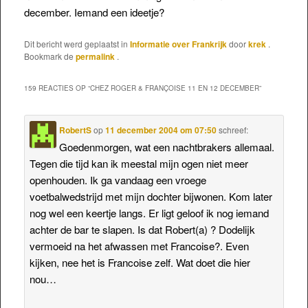
december. Iemand een ideetje?
Dit bericht werd geplaatst in
Informatie over Frankrijk
door
krek
.
Bookmark de
permalink
.
159 REACTIES OP “
CHEZ ROGER & FRANÇOISE 11 EN 12 DECEMBER
”
RobertS
op
11 december 2004 om 07:50
schreef:
Goedenmorgen, wat een nachtbrakers allemaal.
Tegen die tijd kan ik meestal mijn ogen niet meer
openhouden. Ik ga vandaag een vroege
voetbalwedstrijd met mijn dochter bijwonen. Kom later
nog wel een keertje langs. Er ligt geloof ik nog iemand
achter de bar te slapen. Is dat Robert(a) ? Dodelijk
vermoeid na het afwassen met Francoise?. Even
kijken, nee het is Francoise zelf. Wat doet die hier
nou…