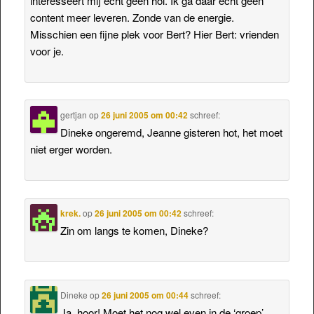
interesseert mij echt geen hol. Ik ga daar echt geen
content meer leveren. Zonde van de energie.
Misschien een fijne plek voor Bert? Hier Bert: vrienden
voor je.
gertjan
op
26 juni 2005 om 00:42
schreef:
Dineke ongeremd, Jeanne gisteren hot, het moet
niet erger worden.
krek.
op
26 juni 2005 om 00:42
schreef:
Zin om langs te komen, Dineke?
Dineke
op
26 juni 2005 om 00:44
schreef:
Ja, hoor! Moet het nog wel even in de ‘groep’