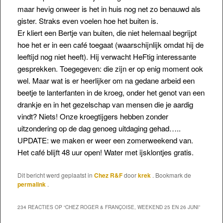
maar hevig onweer is het in huis nog net zo benauwd als
gister. Straks even voelen hoe het buiten is.
Er kliert een Bertje van buiten, die niet helemaal begrijpt
hoe het er in een café toegaat (waarschijnlijk omdat hij de
leeftijd nog niet heeft). Hij verwacht HeFtig interessante
gesprekken. Toegegeven: die zijn er op enig moment ook
wel. Maar wat is er heerlijker om na gedane arbeid een
beetje te lanterfanten in de kroeg, onder het genot van een
drankje en in het gezelschap van mensen die je aardig
vindt? Niets! Onze kroegtijgers hebben zonder
uitzondering op de dag genoeg uitdaging gehad…..
UPDATE: we maken er weer een zomerweekend van.
Het café blijft 48 uur open! Water met ijsklontjes gratis.
Dit bericht werd geplaatst in
Chez R&F
door
krek
. Bookmark de
permalink
.
234 REACTIES OP “
CHEZ ROGER & FRANÇOISE, WEEKEND 25 EN 26 JUNI
”