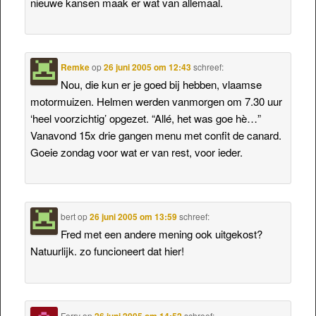
nieuwe kansen maak er wat van allemaal.
Remke
op
26 juni 2005 om 12:43
schreef:
Nou, die kun er je goed bij hebben, vlaamse
motormuizen. Helmen werden vanmorgen om 7.30 uur
‘heel voorzichtig’ opgezet. “Allé, het was goe hè…”
Vanavond 15x drie gangen menu met confit de canard.
Goeie zondag voor wat er van rest, voor ieder.
bert
op
26 juni 2005 om 13:59
schreef:
Fred met een andere mening ook uitgekost?
Natuurlijk. zo funcioneert dat hier!
Ferry
op
26 juni 2005 om 14:52
schreef: