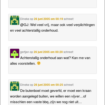
Dineke
op
26 juni 2005 om 00:19
schreef:
@GJ: Wel veel vrij, maar ook veel verplichtingen
en veel achterstallig onderhoud.
gertjan
op
26 juni 2005 om 00:20
schreef:
Achterstallig onderhoud aan wat? Kan me van
alles voorstellen.
Dineke
op
26 juni 2005 om 00:25
schreef:
De butenboel moet geverfd, er moet een kraan
worden aangelegd buiten, we willen een vijver…of
misschien een vaste bbq..zijn we nog niet uit…