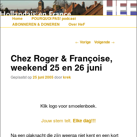
De gezelligste website voor Nederlanders die iets met Frankrijk hebben
Home
POURQUOI PAS! podcast
Hoofdmenu
Spring naar de primaire inhoud
Spring naar de secundaire inhoud
ABONNEREN & DONEREN
Over HeF
Hollandais en France
Berichtnavigatie
←
Vorige
Volgende
→
Chez Roger & Françoise,
weekend 25 en 26 juni
Geplaatst op
25 juni 2005
door
krek
Klik logo voor smoelenboek.
Jouw stem telt.
Elke dag!!!
Na een plaknacht die zijn weerga niet kent en een kort