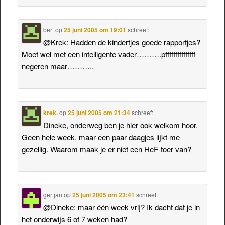
bert
op
25 juni 2005 om 19:01
schreef:
@Krek: Hadden de kindertjes goede rapportjes?
Moet wel met een intelligente vader……….pfffffffffffffff
negeren maar………..
krek.
op
25 juni 2005 om 21:34
schreef:
Dineke, onderweg ben je hier ook welkom hoor.
Geen hele week, maar een paar daagjes lijkt me
gezellig. Waarom maak je er niet een HeF-toer van?
gertjan
op
25 juni 2005 om 23:41
schreef:
@Dineke: maar één week vrij? Ik dacht dat je in
het onderwijs 6 of 7 weken had?