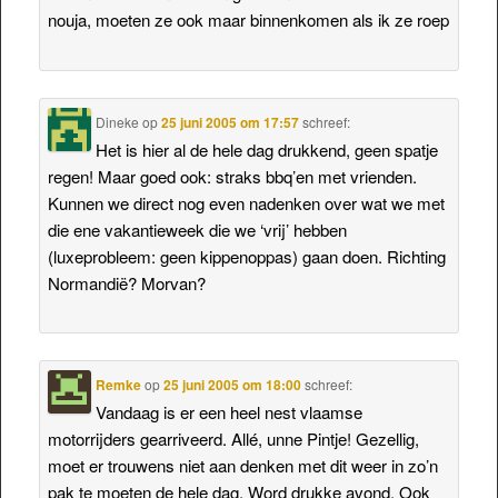
nouja, moeten ze ook maar binnenkomen als ik ze roep
Dineke
op
25 juni 2005 om 17:57
schreef:
Het is hier al de hele dag drukkend, geen spatje
regen! Maar goed ook: straks bbq’en met vrienden.
Kunnen we direct nog even nadenken over wat we met
die ene vakantieweek die we ‘vrij’ hebben
(luxeprobleem: geen kippenoppas) gaan doen. Richting
Normandië? Morvan?
Remke
op
25 juni 2005 om 18:00
schreef:
Vandaag is er een heel nest vlaamse
motorrijders gearriveerd. Allé, unne Pintje! Gezellig,
moet er trouwens niet aan denken met dit weer in zo’n
pak te moeten de hele dag. Word drukke avond. Ook