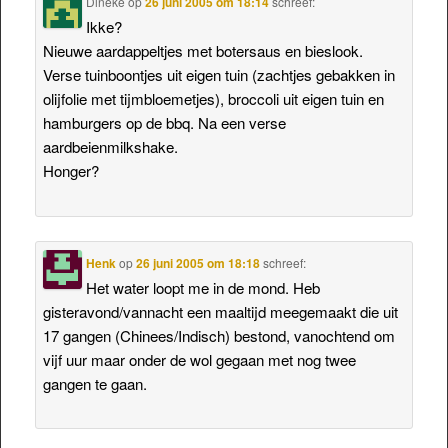
Dineke
op
26 juni 2005 om 18:14
schreef:
Ikke?
Nieuwe aardappeltjes met botersaus en bieslook.
Verse tuinboontjes uit eigen tuin (zachtjes gebakken in
olijfolie met tijmbloemetjes), broccoli uit eigen tuin en
hamburgers op de bbq. Na een verse
aardbeienmilkshake.
Honger?
Henk
op
26 juni 2005 om 18:18
schreef:
Het water loopt me in de mond. Heb
gisteravond/vannacht een maaltijd meegemaakt die uit
17 gangen (Chinees/Indisch) bestond, vanochtend om
vijf uur maar onder de wol gegaan met nog twee
gangen te gaan.