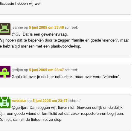
discussie hebben wij wel.
jeanne
op
5 juni 2005 om 23:46
schreef:
@GJ: Dat is een gewetensvraag.
Wij hopen dat te beperken door te zeggen “familie en goede vrienden”, maar
je hebt altijd mensen met een plank-voor-de-kop.
gertjan
op
5 juni 2005 om 23:47
schreef:
Gaat niet over je dochter natuurlijhk, maar over verre “vrienden”.
ronaldus
op
5 juni 2005 om 23:47
schreef:
@gertjan: Dan zeggen wij, liever niet. Gewoon eerlijk en duidelijk
zijn, een goede vriend of familielid zal dat zeker respecteren en begrijpen.
Zo niet, dan zit de liefde niet zo diep.