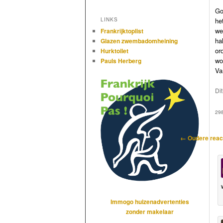
Go
he
LINKS
we
Frankrijktoplist
ha
Glazen zwembadomheining
or
Hurktoilet
wor
Pauls Herberg
Va
Di
29
Reactienavigat
← Oudere reac
Immogo huizenadvertenties
zonder makelaar