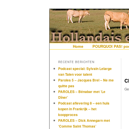
De gezelligste website voor Ned
Hollandais en
Hoofdmenu
Home
Spring naar de primaire i
Spring naar de secundair
POURQUOI PAS! pod
RECENTE BERICHTEN
Podcast special: Sylvain Lelarge
van Talen voor talent
C
Paroles 5 – Jacques Brel – Ne me
quitte pas
Ge
PAROLES – Bénabar met ‘Le
Dîner’
Podcast aflevering 8 – een huis
kopen in Frankrijk – het
koopproces
PAROLES – Dick Annegarn met
‘Comme Saint Thomas’