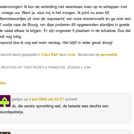
edenmorgen! Ik kon de verleiding niet weerstaan even op te scheppen met
t vroege uur. Want ja, voor mij is het morgen. Ik print nu even 65
lkomstwoordjes uit voor de ‘exposants’ van onze vlooienmarkt en ga over een
lf uurtje naar de Bourg, om daar proberen 65 opgewonden standjes in goede
de naast elkaar te krijgen. Er zijn ongeveer 5 plaatsen in de schaduw. Dus dat
dt nog lollig.
navond doe ik nog wel even verslag. Het blijft in ieder geval droog!
t bericht werd geplaatst in
Chez R&F
door
krek
. Bookmark de
permalink
.
8 REACTIES OP “
CHEZ ROGER & FRANÇOISE, ZONDAG 5 JUNI
”
ie
ties
gertjan
op
5 juni 2005 om 23:27
schreef:
Ja, die eerste opmerking wel, de tweede was slechts een
woordspelletje.