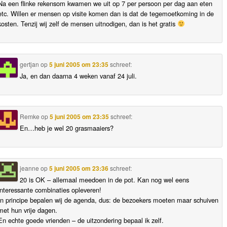
Na een flinke rekensom kwamen we uit op 7 per persoon per dag aan eten
etc. Willen er mensen op visite komen dan is dat de tegemoetkoming in de
kosten. Tenzij wij zelf de mensen uitnodigen, dan is het gratis
gertjan
op
5 juni 2005 om 23:35
schreef:
Ja, en dan daarna 4 weken vanaf 24 juli.
Remke
op
5 juni 2005 om 23:35
schreef:
En…heb je wel 20 grasmaaiers?
jeanne
op
5 juni 2005 om 23:36
schreef:
20 is OK – allemaal meedoen in de pot. Kan nog wel eens
interessante combinaties opleveren!
In principe bepalen wij de agenda, dus: de bezoekers moeten maar schuiven
met hun vrije dagen.
En echte goede vrienden – de uitzondering bepaal ik zelf.