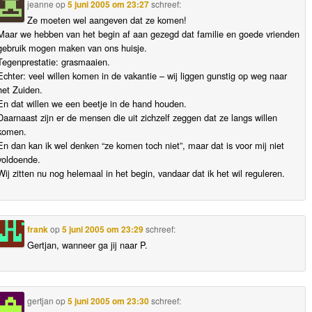
jeanne
op
5 juni 2005 om 23:27
schreef:
Ze moeten wel aangeven dat ze komen!
Maar we hebben van het begin af aan gezegd dat familie en goede vrienden
gebruik mogen maken van ons huisje.
Tegenprestatie: grasmaaien.
Echter: veel willen komen in de vakantie – wij liggen gunstig op weg naar
het Zuiden.
En dat willen we een beetje in de hand houden.
Daarnaast zijn er de mensen die uit zichzelf zeggen dat ze langs willen
komen.
En dan kan ik wel denken “ze komen toch niet”, maar dat is voor mij niet
voldoende.
Wij zitten nu nog helemaal in het begin, vandaar dat ik het wil reguleren.
frank
op
5 juni 2005 om 23:29
schreef:
Gertjan, wanneer ga jij naar P.
gertjan
op
5 juni 2005 om 23:30
schreef: