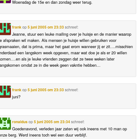
Woensdag de 15e en dan zondag weer terug.
frank
op
5 juni 2005 om 23:33
schreef:
Jeanne, stuur een leuke mailing over je huisje en de manier waarop
je afspraken wil maken. Als mensen je huisje willen gebruiken voor
grasmaaien, dat is prima, maar het gaat erom wanneer jij er zit….misschien
inderdaad een langskom week opgeven, maar wat doe je als er 20 willen
komen….en als je leuke vrienden zeggen dat ze twee weken later
langskomen omdat ze in die week geen vakntie hebben…
frank
op
5 juni 2005 om 23:33
schreef:
juni?
ronaldus
op
5 juni 2005 om 23:34
schreef:
Goedenavond, verleden jaar zaten wij ook ineens met 10 man op
onze berg. Werd ineens toch wel een duur verblijf.