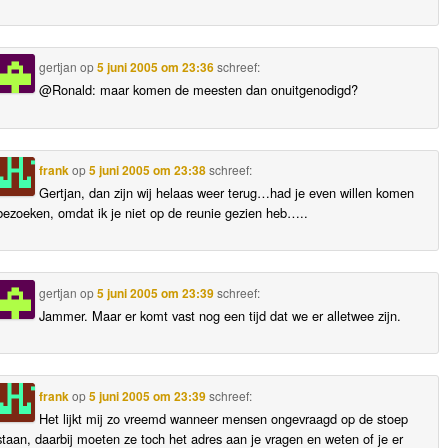
gertjan
op
5 juni 2005 om 23:36
schreef:
@Ronald: maar komen de meesten dan onuitgenodigd?
frank
op
5 juni 2005 om 23:38
schreef:
Gertjan, dan zijn wij helaas weer terug…had je even willen komen
bezoeken, omdat ik je niet op de reunie gezien heb…..
gertjan
op
5 juni 2005 om 23:39
schreef:
Jammer. Maar er komt vast nog een tijd dat we er alletwee zijn.
frank
op
5 juni 2005 om 23:39
schreef:
Het lijkt mij zo vreemd wanneer mensen ongevraagd op de stoep
staan, daarbij moeten ze toch het adres aan je vragen en weten of je er