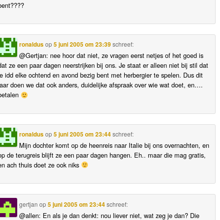
bent????
ronaldus
op
5 juni 2005 om 23:39
schreef:
@Gertjan: nee hoor dat niet, ze vragen eerst netjes of het goed is
dat ze een paar dagen neerstrijken bij ons. Je staat er alleen niet bij stil dat
je idd elke ochtend en avond bezig bent met herbergier te spelen. Dus dit
jaar doen we dat ook anders, duidelijke afspraak over wie wat doet, en….
betalen
ronaldus
op
5 juni 2005 om 23:44
schreef:
Mijn dochter komt op de heenreis naar Italie bij ons overnachten, en
op de terugreis blijft ze een paar dagen hangen. Eh.. maar die mag gratis,
en ach thuis doet ze ook niks
gertjan
op
5 juni 2005 om 23:44
schreef:
@allen: En als je dan denkt: nou liever niet, wat zeg je dan? Die