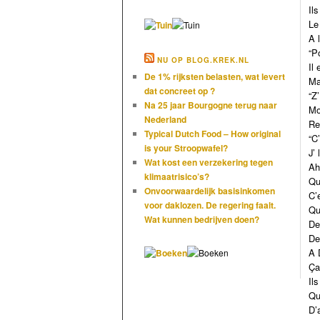
Ils
Le
A l
“P
NU OP BLOG.KREK.NL
Il 
De 1% rijksten belasten, wat levert
Ma
dat concreet op ?
“Z
Na 25 jaar Bourgogne terug naar
Mo
Nederland
Re
Typical Dutch Food – How original
“C
is your Stroopwafel?
J’ 
Wat kost een verzekering tegen
Ah
klimaatrisico’s?
Qu
Onvoorwaardelijk basisinkomen
C’
voor daklozen. De regering faalt.
Qu
Wat kunnen bedrijven doen?
De
De
A 
Ça
Ils
Qu
D’