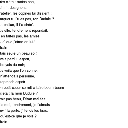
rès c’était moins bon,
 lui mit des gnons.
’atelier, les copines lui disaient :
urquoi tu l’tues pas, ton Dudule ?
t’a battue, il t’a cirée”.
is elle, tendrement répondait:
’ en faites pas, les amies,
i c’ que j’aime en lui.”
frain
étais seule un beau soir,
vais perdu l’espoir,
 broyais du noir;
is voilà que l’on sonne,
 n’attendais personne,
 reprends espoir
n petit coeur se mit à faire boum-boum
 c’était là mon Dudule ?
tait pas beau, l’était mal fait
is moi, tendrement, je l’aimais
uvr’ la porte, j’ tends les bras,
 qu’est-ce que je vois ?
frain