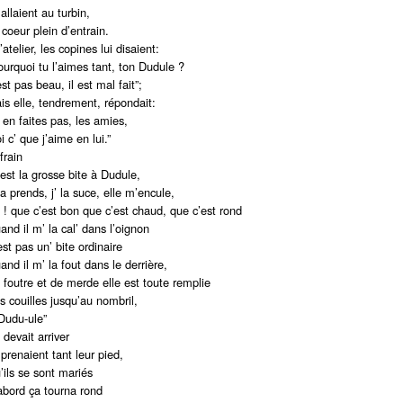
 allaient au turbin,
 coeur plein d’entrain.
’atelier, les copines lui disaient:
ourquoi tu l’aimes tant, ton Dudule ?
est pas beau, il est mal fait”;
is elle, tendrement, répondait:
’ en faites pas, les amies,
i c’ que j’aime en lui.”
frain
’est la grosse bite à Dudule,
la prends, j’ la suce, elle m’encule,
 ! que c’est bon que c’est chaud, que c’est rond
and il m’ la cal’ dans l’oignon
est pas un’ bite ordinaire
and il m’ la fout dans le derrière,
 foutre et de merde elle est toute remplie
s couilles jusqu’au nombril,
Dudu-ule”
 devait arriver
 prenaient tant leur pied,
’ils se sont mariés
abord ça tourna rond