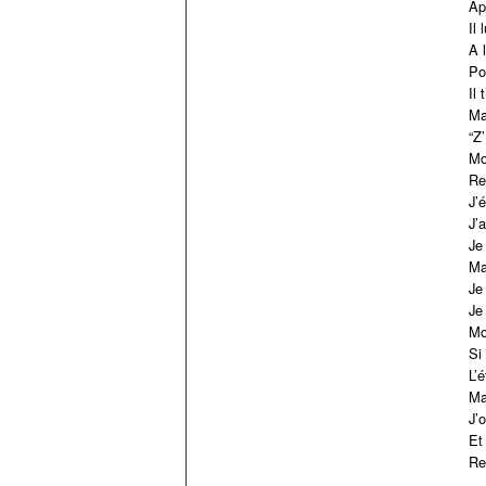
Ap
Il
A l
Po
Il 
Ma
“Z
Mo
Re
J’
J’a
Je
Ma
Je
Je
Mo
Si
L’é
Ma
J’o
Et
Re