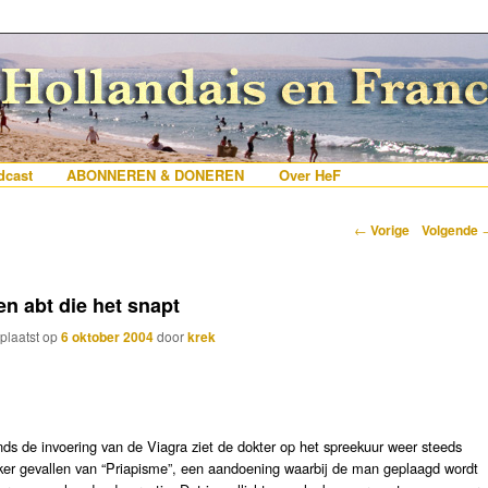
erlanders die iets met Frankrijk hebben
 France
nhoud
e inhoud
cast
ABONNEREN & DONEREN
Over HeF
Berichtnavigatie
←
Vorige
Volgende
en abt die het snapt
plaatst op
6 oktober 2004
door
krek
nds de invoering van de Viagra ziet de dokter op het spreekuur weer steeds
ker gevallen van “Priapisme”, een aandoening waarbij de man geplaagd wordt