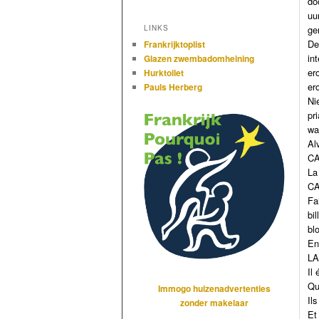
do
uu
ge
LINKS
De
Frankrijktoplist
in
Glazen zwembadomheining
er
Hurktoilet
er
Pauls Herberg
Ni
pr
wa
Al
C
La
C
Fa
bi
bl
En
LA
Il
Qu
Immogo huizenadvertenties
Il
zonder makelaar
Et