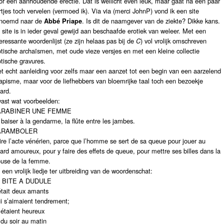
or een aanhoudende erectie. Dat is wellicht even leuk, maar gaat na een paar
rtjes toch vervelen (vermoed ik). Via via (merci JohnP) vond ik een site
noemd naar de
Abbé Priape
. Is dit de naamgever van de ziekte? Dikke kans.
 site is in ieder geval gewijd aan beschaafde erotiek van weleer. Met een
teressante woordenlijst (ze zijn helaas pas bij de
C
) vol vrolijk omschreven
otische archaïsmen, met oude vieze versjes en met een kleine collectie
otische gravures.
et echt aanleiding voor zelfs maar een aanzet tot een begin van een aarzelend
iapisme, maar voor de liefhebbers van bloemrijke taal toch een bezoekje
ard.
vast wat voorbeelden:
ARABINER UNE FEMME
 baiser à la gendarme, la flûte entre les jambes.
ARAMBOLER
ire l’acte vénérien, parce que l’homme se sert de sa queue pour jouer au
llard amoureux, pour y faire des effets de queue, pour mettre ses billes dans la
ouse de la femme.
 een vrolijk liedje ter uitbreiding van de woordenschat:
 BITE A DUDULE
 était deux amants
i s’aimaient tendrement;
s étaient heureux
 du soir au matin