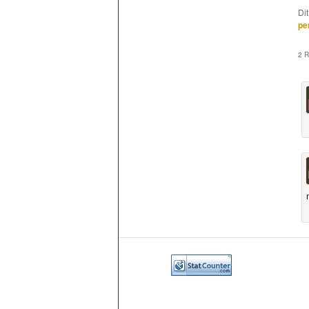
Di
pe
2 