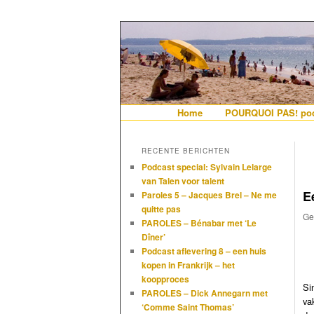
De gezelligste website voor Ned
Hollandais en
Hoofdmenu
Home
Spring naar de primaire i
Spring naar de secundair
POURQUOI PAS! pod
RECENTE BERICHTEN
Podcast special: Sylvain Lelarge
van Talen voor talent
E
Paroles 5 – Jacques Brel – Ne me
quitte pas
Ge
PAROLES – Bénabar met ‘Le
Dîner’
Podcast aflevering 8 – een huis
kopen in Frankrijk – het
koopproces
Si
PAROLES – Dick Annegarn met
va
‘Comme Saint Thomas’