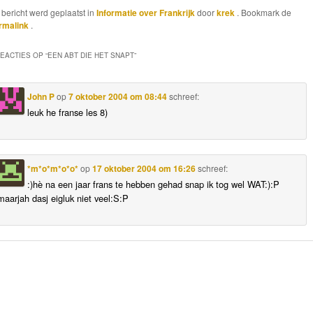
t bericht werd geplaatst in
Informatie over Frankrijk
door
krek
. Bookmark de
rmalink
.
REACTIES OP “
EEN ABT DIE HET SNAPT
”
John P
op
7 oktober 2004 om 08:44
schreef:
leuk he franse les 8)
*m*o*m*o*o*
op
17 oktober 2004 om 16:26
schreef:
:)hè na een jaar frans te hebben gehad snap ik tog wel WAT:):P
maarjah dasj eigluk niet veel:S:P