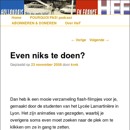
De gezelligste website voor Nederlanders die iets met Frankrijk hebben
Home
POURQUOI PAS! podcast
Hoofdmenu
Spring naar de primaire inhoud
Spring naar de secundaire inhoud
ABONNEREN & DONEREN
Over HeF
Hollandais en France
Berichtnavigatie
←
Vorige
Volgende
→
Even niks te doen?
Geplaatst op
23 november 2008
door
krek
Dan heb ik een mooie verzameling flash-filmpjes voor je,
gemaakt door de studenten van het Lycée Lamartinière in
Lyon. Het zijn animaties van gezegden, waarbij je
overigens soms even moet zoeken naar
de plek om te
klikken om ze in gang te zetten.