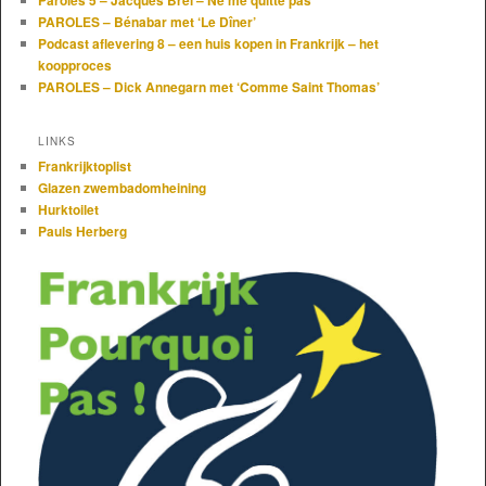
Paroles 5 – Jacques Brel – Ne me quitte pas
PAROLES – Bénabar met ‘Le Dîner’
Podcast aflevering 8 – een huis kopen in Frankrijk – het
koopproces
PAROLES – Dick Annegarn met ‘Comme Saint Thomas’
LINKS
Frankrijktoplist
Glazen zwembadomheining
Hurktoilet
Pauls Herberg