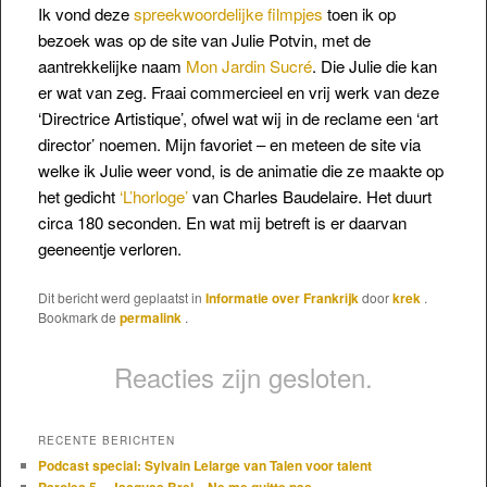
Ik vond deze
spreekwoordelijke filmpjes
toen ik op
bezoek was op de site van Julie Potvin, met de
aantrekkelijke naam
Mon Jardin Sucré
. Die Julie die kan
er wat van zeg. Fraai commercieel en vrij werk van deze
‘Directrice Artistique’, ofwel wat wij in de reclame een ‘art
director’ noemen. Mijn favoriet – en meteen de site via
welke ik Julie weer vond, is de animatie die ze maakte op
het gedicht
‘L’horloge’
van Charles Baudelaire. Het duurt
circa 180 seconden. En wat mij betreft is er daarvan
geeneentje verloren.
Dit bericht werd geplaatst in
Informatie over Frankrijk
door
krek
.
Bookmark de
permalink
.
Reacties zijn gesloten.
RECENTE BERICHTEN
Podcast special: Sylvain Lelarge van Talen voor talent