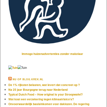
Immogo huizenadvertenties zonder makelaar
NU OP BLOG.KREK.NL
De 1% rijksten belasten, wat levert dat concreet op ?
Na 25 jaar Bourgogne terug naar Nederland
Typical Dutch Food – How original is your Stroopwafel?
Wat kost een verzekering tegen klimaatrisico’s?
Onvoorwaardelijk basisinkomen voor daklozen. De regering