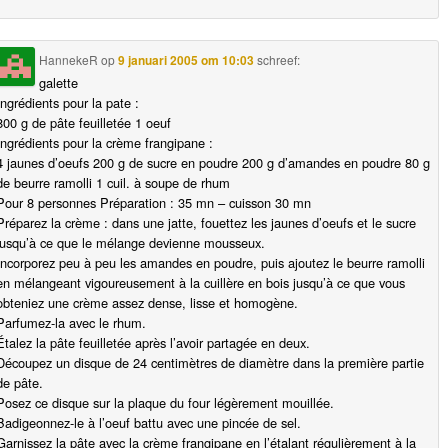
HannekeR
op
9 januari 2005 om 10:03
schreef:
galette
Ingrédients pour la pate :
800 g de pâte feuilletée 1 oeuf
Ingrédients pour la crème frangipane :
4 jaunes d’oeufs 200 g de sucre en poudre 200 g d’amandes en poudre 80 g
de beurre ramolli 1 cuil. à soupe de rhum
Pour 8 personnes Préparation : 35 mn – cuisson 30 mn
Préparez la crème : dans une jatte, fouettez les jaunes d’oeufs et le sucre
jusqu’à ce que le mélange devienne mousseux.
Incorporez peu à peu les amandes en poudre, puis ajoutez le beurre ramolli
en mélangeant vigoureusement à la cuillère en bois jusqu’à ce que vous
obteniez une crème assez dense, lisse et homogène.
Parfumez-la avec le rhum.
Étalez la pâte feuilletée après l’avoir partagée en deux.
Découpez un disque de 24 centimètres de diamètre dans la première partie
de pâte.
Posez ce disque sur la plaque du four légèrement mouillée.
Badigeonnez-le à l’oeuf battu avec une pincée de sel.
Garnissez la pâte avec la crème frangipane en l’étalant régulièrement à la