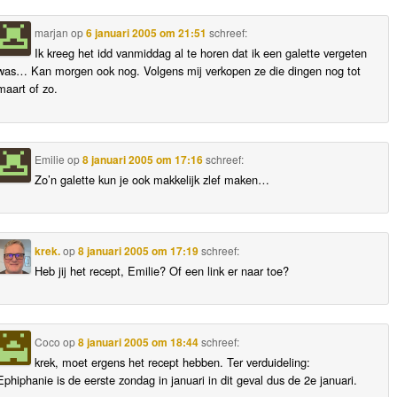
marjan
op
6 januari 2005 om 21:51
schreef:
Ik kreeg het idd vanmiddag al te horen dat ik een galette vergeten
was… Kan morgen ook nog. Volgens mij verkopen ze die dingen nog tot
maart of zo.
Emilie
op
8 januari 2005 om 17:16
schreef:
Zo’n galette kun je ook makkelijk zlef maken…
krek.
op
8 januari 2005 om 17:19
schreef:
Heb jij het recept, Emilie? Of een link er naar toe?
Coco
op
8 januari 2005 om 18:44
schreef:
krek, moet ergens het recept hebben. Ter verduideling:
Ephiphanie is de eerste zondag in januari in dit geval dus de 2e januari.