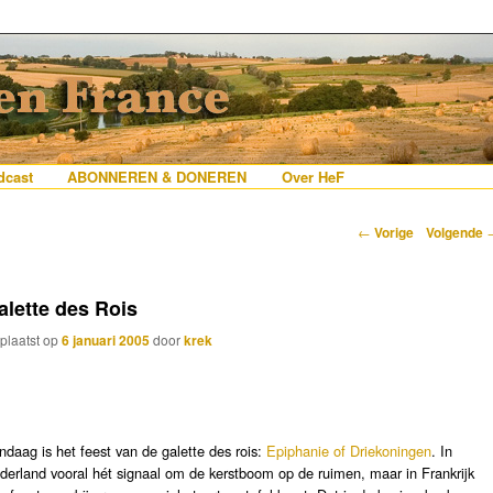
erlanders die iets met Frankrijk hebben
 France
nhoud
e inhoud
cast
ABONNEREN & DONEREN
Over HeF
Berichtnavigatie
←
Vorige
Volgende
alette des Rois
plaatst op
6 januari 2005
door
krek
ndaag is het feest van de galette des rois:
Epiphanie of Driekoningen
. In
derland vooral hét signaal om de kerstboom op de ruimen, maar in Frankrijk