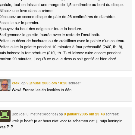
spatule, tout en laissant une marge de 1,5 centimètre au bord du disque.
Glissez une fève dans la crème.
Découpez un second disque de pâte de 26 centimètres de diamètre.
Posez-le sur le premier.
Appuyez du bout des doigts sur toute la bordure.
Badigeonnez la galette fourrée avec le reste de l’oeuf battu.
Faites un décor de hachures ou de croisillons avec la pointe d’un couteau.
Faites cuire la galette pendant 10 minutes à four préchauffé (240′, th. 8),
puis baissez la température (210′, th. 7) et laissez cuire encore pendant
environ 20 minutes, jusqu’à ce que le dessus soit gonflé et bien doré.
krek.
op
9 januari 2005 om 10:20
schreef:
Wow! Franse les én kookles in één!
Bob (de lul met het kroontje)
op
9 januari 2005 om 23:48
schreef:
krek je hoeft je er heus niet voor te schamen dat jij mijn koningin
was:P:P