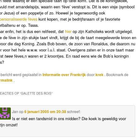
n feest waarbij er een speciale taart op tafel komt. Dat is de koningskoek,
vuld met amandelspijs, waarin een ‘fève’ verstopt is. Dit is een visje (symbool
or Jezus) of een poppetje of zo. Hoewel je tegenwoordig ook
personaliseerde fèves
kunt kopen, met je bedrijfsnaam of je favoriete
etbaltenu er op. Tssss.
ar enfin, het is dus een relifeest, dat
hier
op zijn Katholieks wordt uitgelegd.
e de fève in zijn stukje taart vindt, krijgt de bij de taart meegeleverde kroon en
 voor die dag Koning. Zoals Bob boven, de zoon van Ronaldus, die daarom nu
er voor het hele w.w.w. voor l.u.l. staat. Overigens zaten er in onze taart maar
fst
twee
fèves,n waren er 2 kroontjes. En raad eens wie de Bob’s koningin
s?
t bericht werd geplaatst in
Informatie over Frankrijk
door
krek
. Bookmark de
rmalink
.
REACTIES OP “
GALETTE DES ROIS
”
Jan
op
6 januari 2005 om 20:38
schreef:
Is er niet een tandsmid in ons midden? Die koek is geweldig voor
zijn omzet!