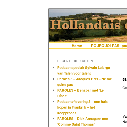
De gezelligste website voor Ned
Hollandais en
Hoofdmenu
Home
Spring naar de primaire i
Spring naar de secundair
POURQUOI PAS! pod
RECENTE BERICHTEN
Podcast special: Sylvain Lelarge
van Talen voor talent
G
Paroles 5 – Jacques Brel – Ne me
quitte pas
Ge
PAROLES – Bénabar met ‘Le
Dîner’
Podcast aflevering 8 – een huis
kopen in Frankrijk – het
koopproces
Va
PAROLES – Dick Annegarn met
Ne
‘Comme Saint Thomas’