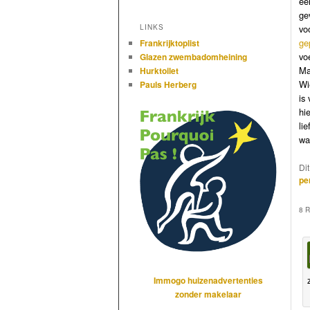
ee
ge
vo
LINKS
ge
Frankrijktoplist
vo
Glazen zwembadomheining
Ma
Hurktoilet
Wi
Pauls Herberg
is
hi
lie
wa
Di
pe
8 
Immogo huizenadvertenties
zonder makelaar