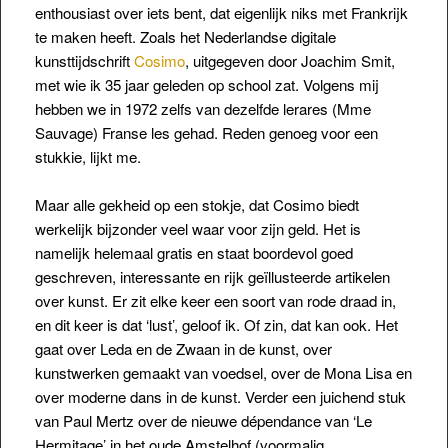
enthousiast over iets bent, dat eigenlijk niks met Frankrijk
te maken heeft. Zoals het Nederlandse digitale
kunsttijdschrift
Cosimo
, uitgegeven door Joachim Smit,
met wie ik 35 jaar geleden op school zat. Volgens mij
hebben we in 1972 zelfs van dezelfde lerares (Mme
Sauvage) Franse les gehad. Reden genoeg voor een
stukkie, lijkt me.
Maar alle gekheid op een stokje, dat Cosimo biedt
werkelijk bijzonder veel waar voor zijn geld. Het is
namelijk helemaal gratis en staat boordevol goed
geschreven, interessante en rijk geïllusteerde artikelen
over kunst. Er zit elke keer een soort van rode draad in,
en dit keer is dat ‘lust’, geloof ik. Of zin, dat kan ook. Het
gaat over Leda en de Zwaan in de kunst, over
kunstwerken gemaakt van voedsel, over de Mona Lisa en
over moderne dans in de kunst. Verder een juichend stuk
van Paul Mertz over de nieuwe dépendance van ‘Le
Hermitage’ in het oude Amstelhof (voormalig