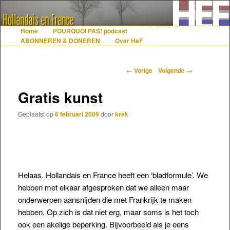
De gezelligste website voor Nederlanders die iets met Frankrijk hebben
Home
POURQUOI PAS! podcast
Hoofdmenu
Spring naar de primaire inhoud
Spring naar de secundaire inhoud
ABONNEREN & DONEREN
Over HeF
Hollandais en France
Berichtnavigatie
←
Vorige
Volgende
→
Gratis kunst
Geplaatst op
6 februari 2009
door
krek
Helaas. Hollandais en France heeft een ‘bladformule’. We
hebben met elkaar afgesproken dat we alleen maar
onderwerpen aansnijden die met Frankrijk te maken
hebben. Op zich is dat niet erg, maar soms is het toch
ook een akelige beperking. Bijvoorbeeld als je eens