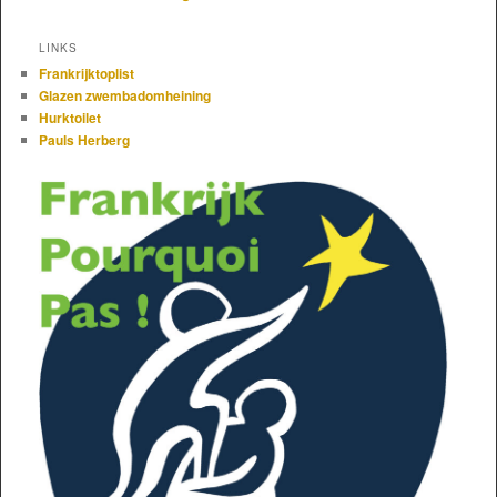
LINKS
Frankrijktoplist
Glazen zwembadomheining
Hurktoilet
Pauls Herberg