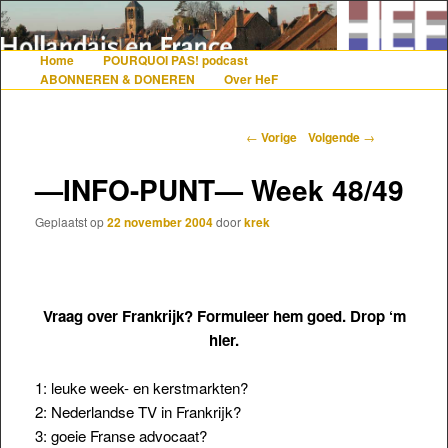
De gezelligste website voor Nederlanders die iets met Frankrijk hebben
Home
POURQUOI PAS! podcast
Hoofdmenu
Spring naar de primaire inhoud
Spring naar de secundaire inhoud
ABONNEREN & DONEREN
Over HeF
Hollandais en France
Berichtnavigatie
←
Vorige
Volgende
→
—INFO-PUNT— Week 48/49
Geplaatst op
22 november 2004
door
krek
Vraag over Frankrijk? Formuleer hem goed. Drop ‘m
hier.
1: leuke week- en kerstmarkten?
2: Nederlandse TV in Frankrijk?
3: goeie Franse advocaat?