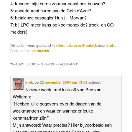
4: kunnen mijn buren zomaar naast ons bouwen?
5: appartement huren aan de Cote d’Azur?
6: betalende passagier Hulst – Morvan?
7: bij LPG meer kans op koolmonoxide? (rook- en CO-
melders)
Dit bericht werd geplaatst in
Informatie over Frankrijk
door
krek
.
Bookmark de
permalink
.
70 REACTIES OP “
—INFO-PUNT— WEEK 48/49
”
krek.
op
22 november 2004 om 13:01
schreef:
Nieuwe week, met kick-off van Ben van
Wolferen:
“Hebben jullie gegevens over de dagen van de
weekmarkten en waar en wanner er leuke
kerstmarkten zijn.”
Mijn antwoord: Waar precies? Hier bijvoorbeeld een
lijst van weekmarkten voor de Saône-et-Loire.