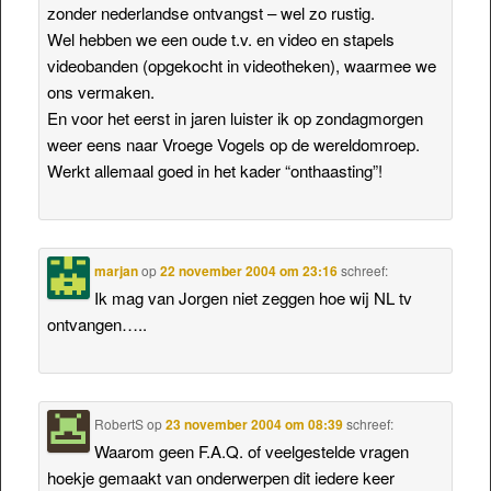
zonder nederlandse ontvangst – wel zo rustig.
Wel hebben we een oude t.v. en video en stapels
videobanden (opgekocht in videotheken), waarmee we
ons vermaken.
En voor het eerst in jaren luister ik op zondagmorgen
weer eens naar Vroege Vogels op de wereldomroep.
Werkt allemaal goed in het kader “onthaasting”!
marjan
op
22 november 2004 om 23:16
schreef:
Ik mag van Jorgen niet zeggen hoe wij NL tv
ontvangen…..
RobertS
op
23 november 2004 om 08:39
schreef:
Waarom geen F.A.Q. of veelgestelde vragen
hoekje gemaakt van onderwerpen dit iedere keer