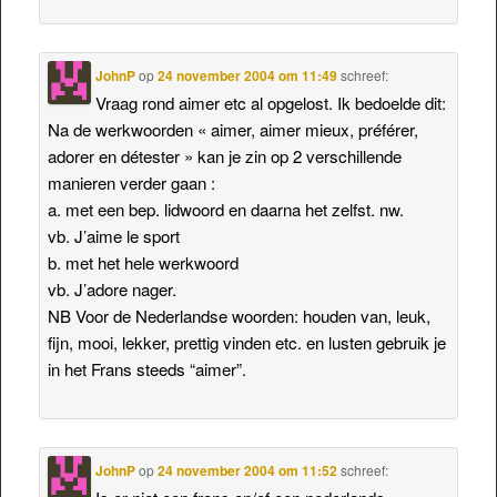
JohnP
op
24 november 2004 om 11:49
schreef:
Vraag rond aimer etc al opgelost. Ik bedoelde dit:
Na de werkwoorden « aimer, aimer mieux, préférer,
adorer en détester » kan je zin op 2 verschillende
manieren verder gaan :
a. met een bep. lidwoord en daarna het zelfst. nw.
vb. J’aime le sport
b. met het hele werkwoord
vb. J’adore nager.
NB Voor de Nederlandse woorden: houden van, leuk,
fijn, mooi, lekker, prettig vinden etc. en lusten gebruik je
in het Frans steeds “aimer”.
JohnP
op
24 november 2004 om 11:52
schreef: