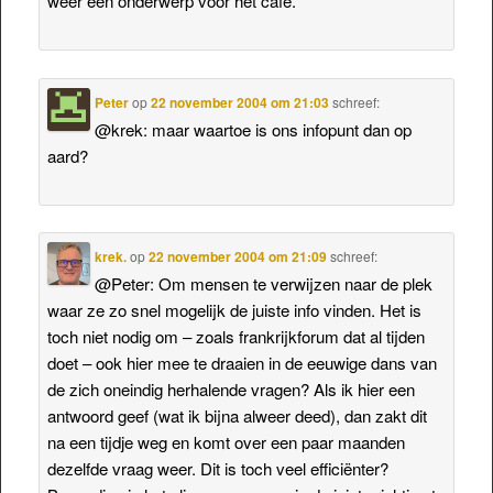
weer een onderwerp voor het café.
Peter
op
22 november 2004 om 21:03
schreef:
@krek: maar waartoe is ons infopunt dan op
aard?
krek.
op
22 november 2004 om 21:09
schreef:
@Peter: Om mensen te verwijzen naar de plek
waar ze zo snel mogelijk de juiste info vinden. Het is
toch niet nodig om – zoals frankrijkforum dat al tijden
doet – ook hier mee te draaien in de eeuwige dans van
de zich oneindig herhalende vragen? Als ik hier een
antwoord geef (wat ik bijna alweer deed), dan zakt dit
na een tijdje weg en komt over een paar maanden
dezelfde vraag weer. Dit is toch veel efficiënter?