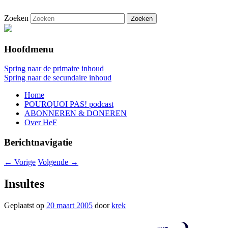
Zoeken
De gezelligste website voor Nederlanders
Hollandais en France
die iets met Frankrijk hebben
Hoofdmenu
Spring naar de primaire inhoud
Spring naar de secundaire inhoud
Home
POURQUOI PAS! podcast
ABONNEREN & DONEREN
Over HeF
Berichtnavigatie
←
Vorige
Volgende
→
Insultes
Geplaatst op
20 maart 2005
door
krek