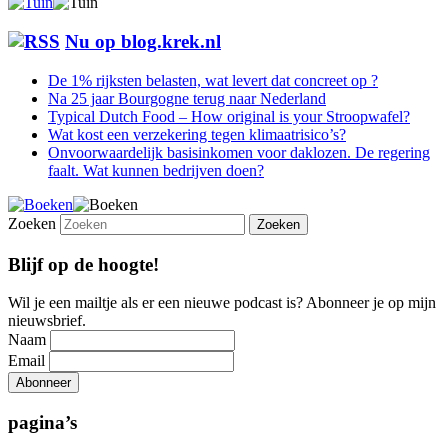
Nu op blog.krek.nl
De 1% rijksten belasten, wat levert dat concreet op ?
Na 25 jaar Bourgogne terug naar Nederland
Typical Dutch Food – How original is your Stroopwafel?
Wat kost een verzekering tegen klimaatrisico’s?
Onvoorwaardelijk basisinkomen voor daklozen. De regering
faalt. Wat kunnen bedrijven doen?
Zoeken
Blijf op de hoogte!
Wil je een mailtje als er een nieuwe podcast is? Abonneer je op mijn
nieuwsbrief.
Naam
Email
pagina’s