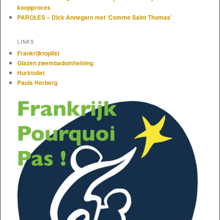
koopproces
PAROLES – Dick Annegarn met ‘Comme Saint Thomas’
LINKS
Frankrijktoplist
Glazen zwembadomheining
Hurktoilet
Pauls Herberg