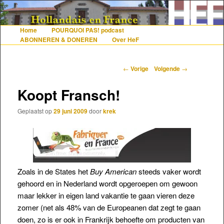
De gezelligste website voor Nederlanders die iets met Frankrijk hebben
Home
POURQUOI PAS! podcast
Hoofdmenu
Spring naar de primaire inhoud
Spring naar de secundaire inhoud
ABONNEREN & DONEREN
Over HeF
Hollandais en France
Berichtnavigatie
←
Vorige
Volgende
→
Koopt Fransch!
Geplaatst op
29 juni 2009
door
krek
Zoals in de States het
Buy American
steeds vaker wordt
gehoord en in Nederland wordt opgeroepen om gewoon
maar lekker in eigen land vakantie te gaan vieren deze
zomer (net als 48% van de Europeanen dat zegt te gaan
doen, zo is er ook in Frankrijk behoefte om producten van