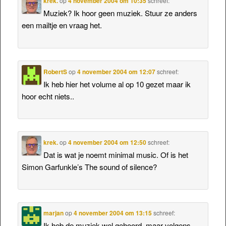
krek.
op
4 november 2004 om 10:35
schreef:
Muziek? Ik hoor geen muziek. Stuur ze anders
een mailtje en vraag het.
RobertS
op
4 november 2004 om 12:07
schreef:
Ik heb hier het volume al op 10 gezet maar ik
hoor echt niets..
krek.
op
4 november 2004 om 12:50
schreef:
Dat is wat je noemt minimal music. Of is het
Simon Garfunkle’s The sound of silence?
marjan
op
4 november 2004 om 13:15
schreef:
Ik heb de muziek wel gehoord, maar volgens