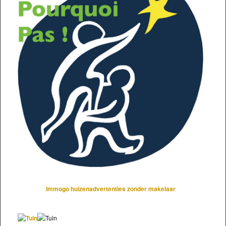
Immogo huizenadvertenties zonder makelaar