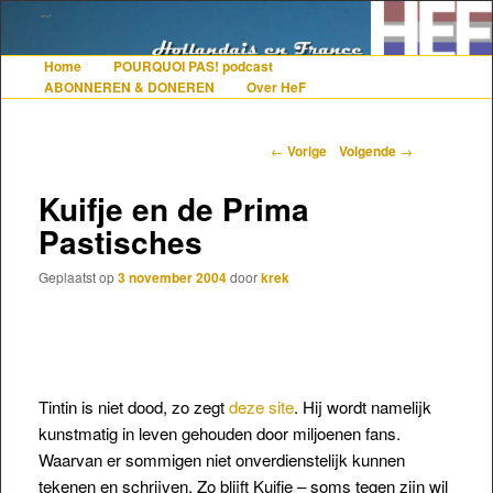
De gezelligste website voor Nederlanders die iets met Frankrijk hebben
Home
POURQUOI PAS! podcast
Hoofdmenu
Spring naar de primaire inhoud
Spring naar de secundaire inhoud
ABONNEREN & DONEREN
Over HeF
Hollandais en France
Berichtnavigatie
←
Vorige
Volgende
→
Kuifje en de Prima
Pastisches
Geplaatst op
3 november 2004
door
krek
Tintin is niet dood, zo zegt
deze site
. Hij wordt namelijk
kunstmatig in leven gehouden door miljoenen fans.
Waarvan er sommigen niet onverdienstelijk kunnen
tekenen en schrijven. Zo blijft Kuifje – soms tegen zijn wil