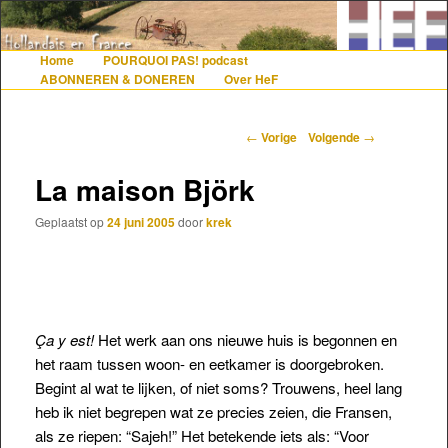
De gezelligste website voor Nederlanders die iets met Frankrijk hebben
Home
POURQUOI PAS! podcast
Hoofdmenu
Spring naar de primaire inhoud
Spring naar de secundaire inhoud
ABONNEREN & DONEREN
Over HeF
Hollandais en France
Berichtnavigatie
←
Vorige
Volgende
→
La maison Björk
Geplaatst op
24 juni 2005
door
krek
Ça y est!
Het werk aan ons nieuwe huis is begonnen en
het raam tussen woon- en eetkamer is doorgebroken.
Begint al wat te lijken, of niet soms? Trouwens, heel lang
heb ik niet begrepen wat ze precies zeien, die Fransen,
als ze riepen: “Sajeh!” Het betekende iets als: “Voor