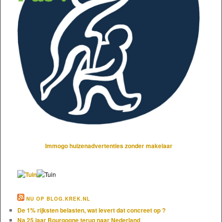
Immogo huizenadvertenties zonder makelaar
NU OP BLOG.KREK.NL
De 1% rijksten belasten, wat levert dat concreet op ?
Na 25 jaar Bourgogne terug naar Nederland