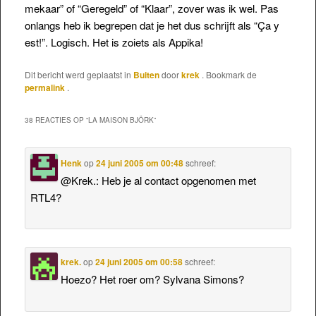
mekaar” of “Geregeld” of “Klaar”, zover was ik wel. Pas
onlangs heb ik begrepen dat je het dus schrijft als “Ça y
est!”. Logisch. Het is zoiets als Appika!
Dit bericht werd geplaatst in
Buiten
door
krek
. Bookmark de
permalink
.
38 REACTIES OP “
LA MAISON BJÖRK
”
Henk
op
24 juni 2005 om 00:48
schreef:
@Krek.: Heb je al contact opgenomen met
RTL4?
krek.
op
24 juni 2005 om 00:58
schreef:
Hoezo? Het roer om? Sylvana Simons?