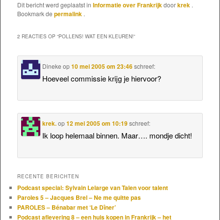
Dit bericht werd geplaatst in
Informatie over Frankrijk
door
krek
.
Bookmark de
permalink
.
2 REACTIES OP “
POLLENS! WAT EEN KLEUREN!
”
Dineke
op
10 mei 2005 om 23:46
schreef:
Hoeveel commissie krijg je hiervoor?
krek.
op
12 mei 2005 om 10:19
schreef:
Ik loop helemaal binnen. Maar…. mondje dicht!
RECENTE BERICHTEN
Podcast special: Sylvain Lelarge van Talen voor talent
Paroles 5 – Jacques Brel – Ne me quitte pas
PAROLES – Bénabar met ‘Le Dîner’
Podcast aflevering 8 – een huis kopen in Frankrijk – het