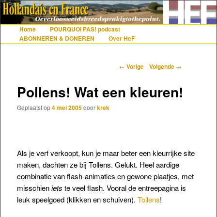
De gezelligste website voor Nederlanders die iets met Frankrijk hebben
Home
POURQUOI PAS! podcast
Hoofdmenu
Spring naar de primaire inhoud
Spring naar de secundaire inhoud
ABONNEREN & DONEREN
Over HeF
Hollandais en France
Berichtnavigatie
←
Vorige
Volgende
→
Pollens! Wat een kleuren!
Geplaatst op
4 mei 2005
door
krek
Als je verf verkoopt, kun je maar beter een kleurrijke site
maken, dachten ze bij Tollens. Gelukt. Heel aardige
combinatie van flash-animaties en gewone plaatjes, met
misschien
iets
te veel flash. Vooral de entreepagina is
leuk speelgoed (klikken en schuiven).
Tollens
!