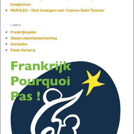
koopproces
PAROLES – Dick Annegarn met ‘Comme Saint Thomas’
LINKS
Frankrijktoplist
Glazen zwembadomheining
Hurktoilet
Pauls Herberg