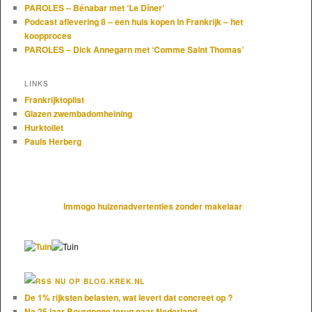
PAROLES – Bénabar met ‘Le Dîner’
Podcast aflevering 8 – een huis kopen in Frankrijk – het
koopproces
PAROLES – Dick Annegarn met ‘Comme Saint Thomas’
LINKS
Frankrijktoplist
Glazen zwembadomheining
Hurktoilet
Pauls Herberg
Immogo huizenadvertenties zonder makelaar
NU OP BLOG.KREK.NL
De 1% rijksten belasten, wat levert dat concreet op ?
Na 25 jaar Bourgogne terug naar Nederland