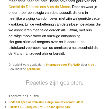
maar eens naar het herculische oeverloos gelul van
het
Comité de Défense des Vies de Merde
. Daar ontwaar je
onder meer een elogie van de stadsduif, die ons in
heerlijke walging kan dompelen met zijn welgemikte vette
kwakken. En de verkettering van de zinloze hoeladans die
we associeren met helde oorden als Hawaï, met hun
eeuwige mooie weer en onzalige ontspanning.
Het gaat allemaal nergens over en is daarom een
uitstekend voorbeeld van de onmisbare nutteloosheid die
de Fransman zoveel plezier bereidt.
Dit bericht werd geplaatst in
Informatie over Frankrijk
door
krek
.
Bookmark de
permalink
.
Reacties zijn gesloten.
RECENTE BERICHTEN
Podcast special: Sylvain Lelarge van Talen voor talent
Paroles 5 – Jacques Brel – Ne me quitte pas