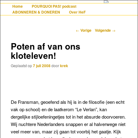
De gezelligste website voor Nederlanders die iets met Frankrijk hebben
Home
POURQUOI PAS! podcast
Hoofdmenu
Spring naar de primaire inhoud
Spring naar de secundaire inhoud
ABONNEREN & DONEREN
Over HeF
Berichtnavigatie
←
Vorige
Volgende
→
Hollandais en France
Poten af van ons
kloteleven!
Geplaatst op
7 juli 2008
door
krek
De Fransman, geoefend als hij is in de filosofie (een echt
vak op school) en de laatkerom “Le Verlan”, kan
dergelijke stijloefeningetjes tot in het absurde doorvoeren.
Wij nuchtere Nederlanders snappen er al halverwege niet
veel meer van, maar zij gaan tot voorbij het gaatje. Kijk