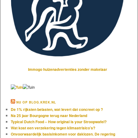
Immogo huizenadvertenties zonder makelaar
NU OP BLOG.KREK.NL
De 1% rijksten belasten, wat levert dat concreet op ?
Na 25 jaar Bourgogne terug naar Nederland
Typical Dutch Food – How original is your Stroopwafel?
Wat kost een verzekering tegen klimaatrisico’s?
Onvoorwaardelijk basisinkomen voor daklozen. De regering