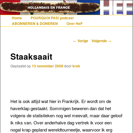
De gezelligste website voor Nederlanders die iets met Frankrijk hebben
Home
POURQUOI PAS! podcast
Hoofdmenu
Spring naar de primaire inhoud
Spring naar de secundaire inhoud
ABONNEREN & DONEREN
Over HeF
Hollandais en France
Berichtnavigatie
←
Vorige
Volgende
→
Staaksaait
Geplaatst op
13 november 2008
door
krek
Het is ook altijd wat hier in Frankrijk. Er wordt om de
haverklap gestaakt. Sommigen beweren dan dat het
volgens de statistieken nog wel meevalt, maar daar geloof
ik niks van. Over anderhalve dag vertrek ik voor een
nogal krap gepland wereldtourneetje, waarvoor ik erg