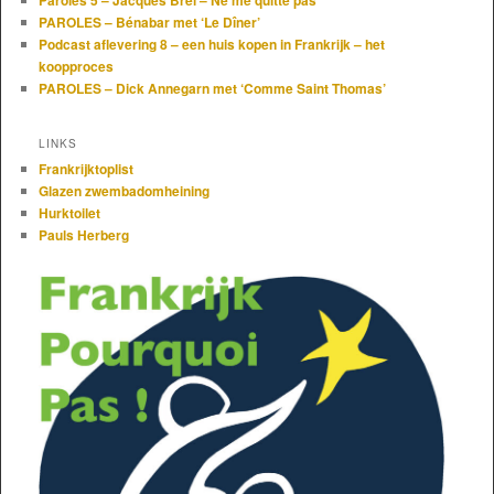
Paroles 5 – Jacques Brel – Ne me quitte pas
PAROLES – Bénabar met ‘Le Dîner’
Podcast aflevering 8 – een huis kopen in Frankrijk – het
koopproces
PAROLES – Dick Annegarn met ‘Comme Saint Thomas’
LINKS
Frankrijktoplist
Glazen zwembadomheining
Hurktoilet
Pauls Herberg