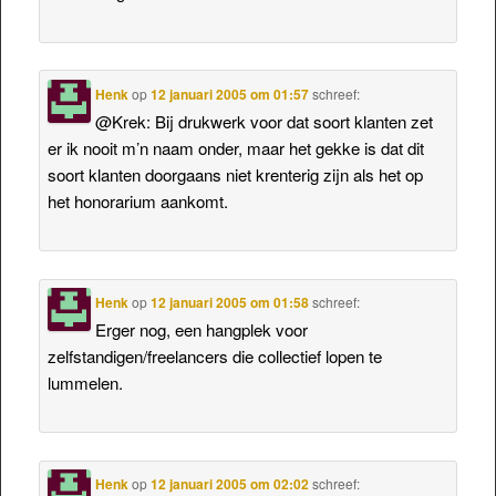
Henk
op
12 januari 2005 om 01:57
schreef:
@Krek: Bij drukwerk voor dat soort klanten zet
er ik nooit m’n naam onder, maar het gekke is dat dit
soort klanten doorgaans niet krenterig zijn als het op
het honorarium aankomt.
Henk
op
12 januari 2005 om 01:58
schreef:
Erger nog, een hangplek voor
zelfstandigen/freelancers die collectief lopen te
lummelen.
Henk
op
12 januari 2005 om 02:02
schreef: