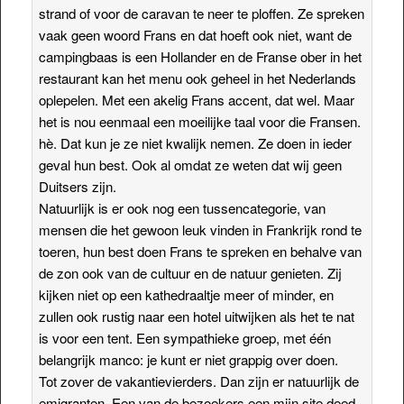
strand of voor de caravan te neer te ploffen. Ze spreken
vaak geen woord Frans en dat hoeft ook niet, want de
campingbaas is een Hollander en de Franse ober in het
restaurant kan het menu ook geheel in het Nederlands
oplepelen. Met een akelig Frans accent, dat wel. Maar
het is nou eenmaal een moeilijke taal voor die Fransen.
hè. Dat kun je ze niet kwalijk nemen. Ze doen in ieder
geval hun best. Ook al omdat ze weten dat wij geen
Duitsers zijn.
Natuurlijk is er ook nog een tussencategorie, van
mensen die het gewoon leuk vinden in Frankrijk rond te
toeren, hun best doen Frans te spreken en behalve van
de zon ook van de cultuur en de natuur genieten. Zij
kijken niet op een kathedraaltje meer of minder, en
zullen ook rustig naar een hotel uitwijken als het te nat
is voor een tent. Een sympathieke groep, met één
belangrijk manco: je kunt er niet grappig over doen.
Tot zover de vakantievierders. Dan zijn er natuurlijk de
emigranten. Een van de bezoekers een mijn site deed