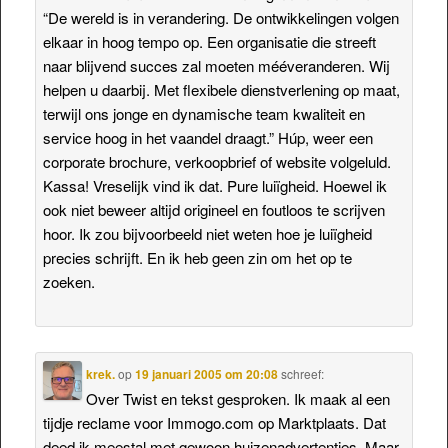
“De wereld is in verandering. De ontwikkelingen volgen
elkaar in hoog tempo op. Een organisatie die streeft
naar blijvend succes zal moeten mééveranderen. Wij
helpen u daarbij. Met flexibele dienstverlening op maat,
terwijl ons jonge en dynamische team kwaliteit en
service hoog in het vaandel draagt.” Húp, weer een
corporate brochure, verkoopbrief of website volgeluld.
Kassa! Vreselijk vind ik dat. Pure luiïgheid. Hoewel ik
ook niet beweer altijd origineel en foutloos te scrijven
hoor. Ik zou bijvoorbeeld niet weten hoe je luiïgheid
precies schrijft. En ik heb geen zin om het op te
zoeken.
krek.
op
19 januari 2005 om 20:08
schreef:
Over Twist en tekst gesproken. Ik maak al een
tijdje reclame voor Immogo.com op Marktplaats. Dat
deed ik meestal met gewoon huizenadvertenties. Maar