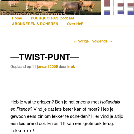
De gezelligste website voor Nederlanders die iets met Frankrijk hebben
Home
POURQUOI PAS! podcast
Hoofdmenu
Spring naar de primaire inhoud
Spring naar de secundaire inhoud
ABONNEREN & DONEREN
Over HeF
Hollandais en France
Berichtnavigatie
←
Vorige
Volgende
→
—TWIST-PUNT—
Geplaatst op
11 januari 2005
door
krek
Heb je wat te griepen? Ben je het oneens met
Hollandais
en France
? Vind je dat iets beter kan of moet? Heb je
gewoon eens zin om lekker te schelden? Hier vind je altijd
een luisterend oor. En as ’t ff kan een grote bek terug.
Lekkerrrrrrr!