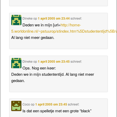
Dineke
op
1 april 2005 om 23:44
schreef:
Deden we in mijn [url=
http://home-
5.worldonline.nl/~pstuurop/stindex.htm%5Dstudententijd%5B/u
Al lang niet meer gedaan.
Dineke
op
1 april 2005 om 23:45
schreef:
Ops. Nog een keer:
Deden we in mijn studententijd. Al lang niet meer
gedaan.
Coco
op
1 april 2005 om 23:45
schreef:
Is dat een spelletje met een grote “black”