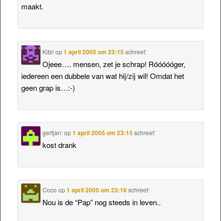
maakt.
Kits!
op
1 april 2005 om 23:15
schreef:
Ojeee…. mensen, zet je schrap! Róóóóóger,
iedereen een dubbele van wat hij/zij wil! Omdat het
geen grap is…:-)
gertjan:
op
1 april 2005 om 23:15
schreef:
kost drank
Coco
op
1 april 2005 om 23:16
schreef:
Nou is de “Pap” nog steeds in leven..