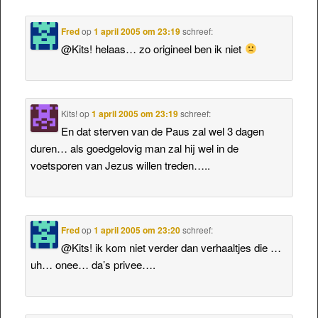
Fred
op
1 april 2005 om 23:19
schreef:
@Kits! helaas… zo origineel ben ik niet
Kits!
op
1 april 2005 om 23:19
schreef:
En dat sterven van de Paus zal wel 3 dagen
duren… als goedgelovig man zal hij wel in de
voetsporen van Jezus willen treden…..
Fred
op
1 april 2005 om 23:20
schreef:
@Kits! ik kom niet verder dan verhaaltjes die …
uh… onee… da’s privee….