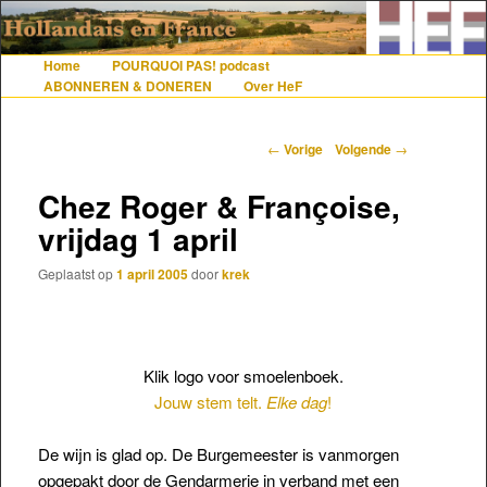
De gezelligste website voor Nederlanders die iets met Frankrijk hebben
Home
POURQUOI PAS! podcast
Hoofdmenu
Spring naar de primaire inhoud
Spring naar de secundaire inhoud
ABONNEREN & DONEREN
Over HeF
Hollandais en France
Berichtnavigatie
←
Vorige
Volgende
→
Chez Roger & Françoise,
vrijdag 1 april
Geplaatst op
1 april 2005
door
krek
Klik logo voor smoelenboek.
Jouw stem telt.
Elke dag
!
De wijn is glad op. De Burgemeester is vanmorgen
opgepakt door de Gendarmerie in verband met een