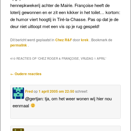
hennepkwekerij achter de Mairie. Françoise heeft de
loterij gewonnen en er zit een kikker in het toilet… kortom:
de humor viert hoogtij in Tiré-la-Chasse. Pas op dat je de
deur niet uitloopt met een vis op je rug gespeld!
Dit bericht werd geplaatst in
Chez R&F
door
krek
. Bookmark de
permalink
.
410 REACTIES OP “
CHEZ ROGER & FRANÇOISE, VRIJDAG 1 APRIL
”
Reactienavigatie
← Oudere reacties
Fred
op
1 april 2005 om 22:50
schreef:
@gertjan: tja, om het weer wonen wij hier nou
eenmaal