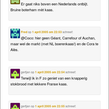
Er gaat niks boven een Nederlands ontbijt.
Bruine boterham mèt kaas.
Fred
op
1 april 2005 om 22:53
schreef:
@Coco: hier geen Géant, Carrefour of Auchan,
maar wel de markt (met NL boerenkaas!) en de Cora te
Alès.
gertjan
op
1 april 2005 om 22:54
schreef:
Terwijl ik in F zo geniet van een knapperig
stokbrood met lekkere Franse kaas.
gertjan
op
1 april 2005 om 22:55
schreef: