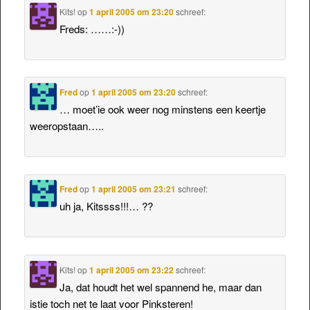
Kits!
op
1 april 2005 om 23:20
schreef:
Freds: ……:-))
Fred
op
1 april 2005 om 23:20
schreef:
… moet’ie ook weer nog minstens een keertje
weeropstaan…..
Fred
op
1 april 2005 om 23:21
schreef:
uh ja, Kitssss!!!… ??
Kits!
op
1 april 2005 om 23:22
schreef:
Ja, dat houdt het wel spannend he, maar dan
istie toch net te laat voor Pinksteren!