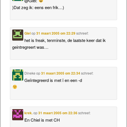
@Giel:
)Dat zeg ik: eens een frik…)
Giel
op
31 maart 2005 om 22:29
schreef:
het is freak, tenminste, de laatste keer dat ik
geintregreert was…
Dineke
op
31 maart 2005 om 22:34
schreef:
Geïntegreerd is met ï en een -d
krek.
op
31 maart 2005 om 22:36
schreef:
En Chiel is met CH