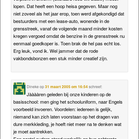
lopen. Dat heeft een hoop heisa gegeven. Maar nog
niet zoveel als het jaar erop, toen werd afgekondigd dat
bestuurders met een lease-auto, wonende in de
grensstreek, vanaf de volgende maand minder kosten
kregen vergoed omdat de benzine in de grensstreek nu
eenmaal goedkoper is. Toen brak de hel pas echt los.
Erg leuk, vond ik. Wel jammer dat de rode
vakbondsbonzen een stuk minder creatief zijn.
Dineke
op
31 maart 2005 om 16:54
schreef:
Jààààren geleden bij onze kinderen op de
basisschool: men ging het schooluniform, naar Engels
voorbeeld invoeren. Voordelen: iedereen is gelijk,
niemand kan zich laten voorstaan op het dragen van
dure merkkleding, je hoeft niet meer na te denken wat
je moet aantrekken.
Een aantal ouders stond werkelijk op hun achterste