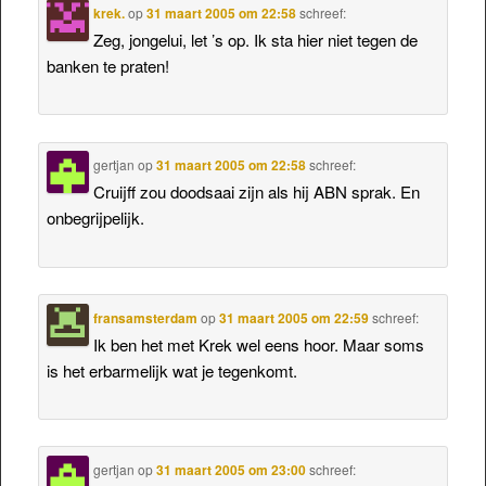
krek.
op
31 maart 2005 om 22:58
schreef:
Zeg, jongelui, let ’s op. Ik sta hier niet tegen de
banken te praten!
gertjan
op
31 maart 2005 om 22:58
schreef:
Cruijff zou doodsaai zijn als hij ABN sprak. En
onbegrijpelijk.
fransamsterdam
op
31 maart 2005 om 22:59
schreef:
Ik ben het met Krek wel eens hoor. Maar soms
is het erbarmelijk wat je tegenkomt.
gertjan
op
31 maart 2005 om 23:00
schreef: