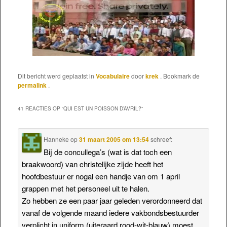
Dit bericht werd geplaatst in
Vocabulaire
door
krek
. Bookmark de
permalink
.
41 REACTIES OP “
QUI EST UN POISSON D’AVRIL?
”
Hanneke
op
31 maart 2005 om 13:54
schreef:
Bij de concullega’s (wat is dat toch een
braakwoord) van christelijke zijde heeft het
hoofdbestuur er nogal een handje van om 1 april
grappen met het personeel uit te halen.
Zo hebben ze een paar jaar geleden verordonneerd dat
vanaf de volgende maand iedere vakbondsbestuurder
verplicht in uniform (uiteraard rood-wit-blauw) moest