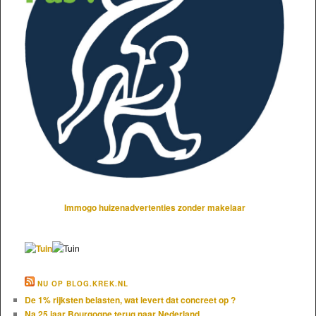
Immogo huizenadvertenties zonder makelaar
NU OP BLOG.KREK.NL
De 1% rijksten belasten, wat levert dat concreet op ?
Na 25 jaar Bourgogne terug naar Nederland