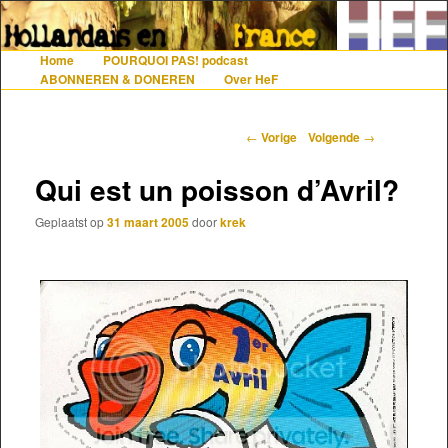
De gezelligste website voor Nederlanders die iets met Frankrijk hebben
Home
POURQUOI PAS! podcast
Hoofdmenu
Spring naar de primaire inhoud
Spring naar de secundaire inhoud
ABONNEREN & DONEREN
Over HeF
Hollandais en France
Berichtnavigatie
←
Vorige
Volgende
→
Qui est un poisson d’Avril?
Geplaatst op
31 maart 2005
door
krek