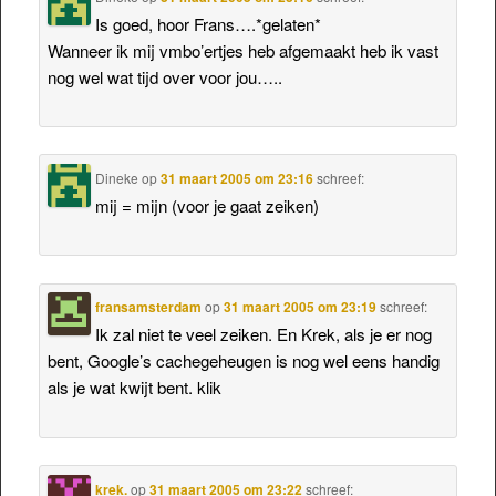
Is goed, hoor Frans….*gelaten*
Wanneer ik mij vmbo’ertjes heb afgemaakt heb ik vast
nog wel wat tijd over voor jou…..
Dineke
op
31 maart 2005 om 23:16
schreef:
mij = mijn (voor je gaat zeiken)
fransamsterdam
op
31 maart 2005 om 23:19
schreef:
Ik zal niet te veel zeiken. En Krek, als je er nog
bent, Google’s cachegeheugen is nog wel eens handig
als je wat kwijt bent. klik
krek.
op
31 maart 2005 om 23:22
schreef: