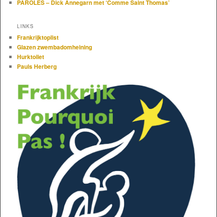
PAROLES – Dick Annegarn met ‘Comme Saint Thomas’
LINKS
Frankrijktoplist
Glazen zwembadomheining
Hurktoilet
Pauls Herberg