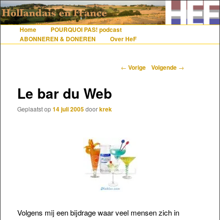
De gezelligste website voor Nederlanders die iets met Frankrijk hebben
Home
POURQUOI PAS! podcast
Hoofdmenu
Spring naar de primaire inhoud
Spring naar de secundaire inhoud
ABONNEREN & DONEREN
Over HeF
Hollandais en France
Berichtnavigatie
←
Vorige
Volgende
→
Le bar du Web
Geplaatst op
14 juli 2005
door
krek
Volgens mij een bijdrage waar veel mensen zich in