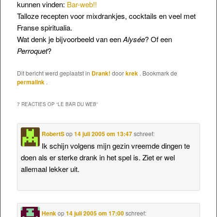
kunnen vinden:
Bar-web!!
Talloze recepten voor mixdrankjes, cocktails en veel met
Franse spiritualia.
Wat denk je bijvoorbeeld van een
Alysée
? Of een
Perroquet
?
Dit bericht werd geplaatst in
Drank!
door
krek
. Bookmark de
permalink
.
7 REACTIES OP “
LE BAR DU WEB
”
RobertS
op
14 juli 2005 om 13:47
schreef:
Ik schijn volgens mijn gezin vreemde dingen te
doen als er sterke drank in het spel is. Ziet er wel
allemaal lekker uit.
Henk
op
14 juli 2005 om 17:00
schreef: