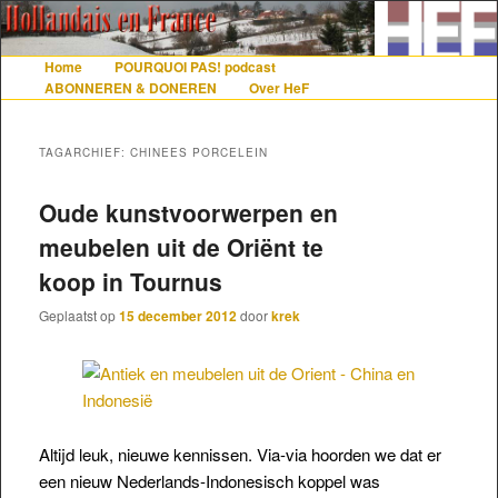
De gezelligste website voor Nederlanders die iets met Frankrijk hebben
Home
POURQUOI PAS! podcast
Hoofdmenu
Spring naar de primaire inhoud
Spring naar de secundaire inhoud
ABONNEREN & DONEREN
Over HeF
Hollandais en France
TAGARCHIEF:
CHINEES PORCELEIN
Oude kunstvoorwerpen en
meubelen uit de Oriënt te
koop in Tournus
Geplaatst op
15 december 2012
door
krek
Altijd leuk, nieuwe kennissen. Via-via hoorden we dat er
een nieuw Nederlands-Indonesisch koppel was