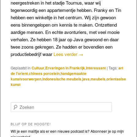
neergestreken in het stadje Tournus, waar wij
tegenwoordig een appartementje hebben. Franky en Tin
hebben een winkeltje in het centrum. Wij zijn gewoon
eens binnengelopen om kennis te maken. Ontzettend
aardige mensen. En echte avonturiers, met veel mooie
verhalen. Ze hebben 18 jaar op Java gewoond en daar
twee zoons gekregen. Ze hadden er bovendien een
productiebedrijf waar
Lees verder
→
Geplaatst in
Cultuur
,
Ervaringen in Frankrijk
,
Interessant
|
Tags:
art
de l'orient
,
chinees porcelein
,
handgemaakte
kunstvoorwerpen
,
indonesische meubels
,
java
,
meubels
,
orientaalse
kunst
Zoeken
BLIJF OP DE HOOGTE!
Wil je een mailtje als er een nieuwe podcast is? Abonneer je op mijn
nieuwsbrief.