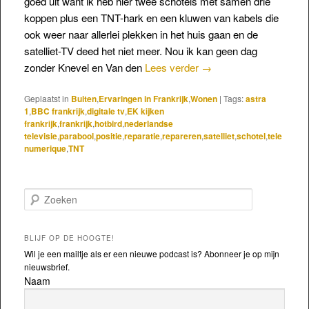
goed uit want ik heb hier twee schotels met samen drie
koppen plus een TNT-hark en een kluwen van kabels die
ook weer naar allerlei plekken in het huis gaan en de
satelliet-TV deed het niet meer. Nou ik kan geen dag
zonder Knevel en Van den
Lees verder
→
Geplaatst in
Buiten
,
Ervaringen in Frankrijk
,
Wonen
|
Tags:
astra
1
,
BBC frankrijk
,
digitale tv
,
EK kijken
frankrijk
,
frankrijk
,
hotbird
,
nederlandse
televisie
,
parabool
,
positie
,
reparatie
,
repareren
,
satelliet
,
schotel
,
tele
numerique
,
TNT
Zoeken
BLIJF OP DE HOOGTE!
Wil je een mailtje als er een nieuwe podcast is? Abonneer je op mijn
nieuwsbrief.
Naam