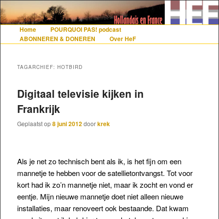
De gezelligste website voor Nederlanders die iets met Frankrijk hebben
Home
POURQUOI PAS! podcast
Hoofdmenu
Spring naar de primaire inhoud
Spring naar de secundaire inhoud
ABONNEREN & DONEREN
Over HeF
Hollandais en France
TAGARCHIEF:
HOTBIRD
Digitaal televisie kijken in
Frankrijk
Geplaatst op
8 juni 2012
door
krek
Als je net zo technisch bent als ik, is het fijn om een
mannetje te hebben voor de satellietontvangst. Tot voor
kort had ik zo’n mannetje niet, maar ik zocht en vond er
eentje. Mijn nieuwe mannetje doet niet alleen nieuwe
installaties, maar renoveert ook bestaande. Dat kwam