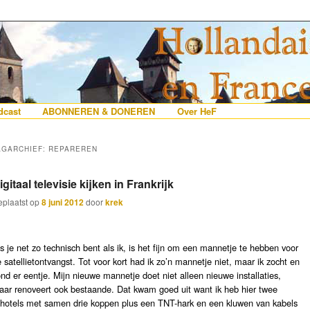
erlanders die iets met Frankrijk hebben
 France
nhoud
e inhoud
cast
ABONNEREN & DONEREN
Over HeF
AGARCHIEF:
REPAREREN
igitaal televisie kijken in Frankrijk
plaatst op
8 juni 2012
door
krek
s je net zo technisch bent als ik, is het fijn om een mannetje te hebben voor
 satellietontvangst. Tot voor kort had ik zo’n mannetje niet, maar ik zocht en
nd er eentje. Mijn nieuwe mannetje doet niet alleen nieuwe installaties,
ar renoveert ook bestaande. Dat kwam goed uit want ik heb hier twee
chotels met samen drie koppen plus een TNT-hark en een kluwen van kabels