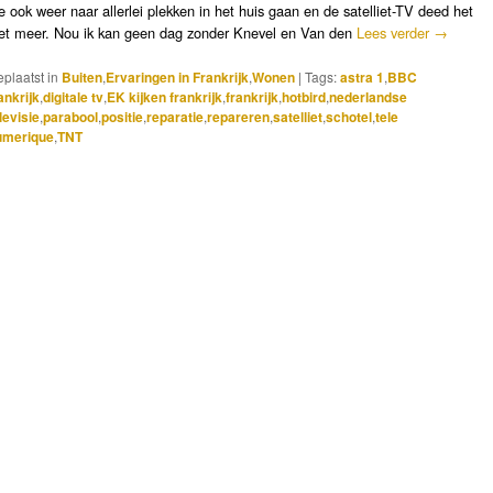
e ook weer naar allerlei plekken in het huis gaan en de satelliet-TV deed het
iet meer. Nou ik kan geen dag zonder Knevel en Van den
Lees verder
→
plaatst in
Buiten
,
Ervaringen in Frankrijk
,
Wonen
|
Tags:
astra 1
,
BBC
ankrijk
,
digitale tv
,
EK kijken frankrijk
,
frankrijk
,
hotbird
,
nederlandse
levisie
,
parabool
,
positie
,
reparatie
,
repareren
,
satelliet
,
schotel
,
tele
umerique
,
TNT