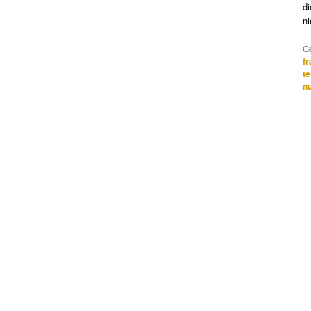
di
n
Ge
fr
te
n