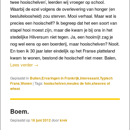
twee hooischelven’, leerden wij vroeger op school.
Waarbij de ezel volgens de overlevering van honger (en
besluiteloosheid) zou sterven. Mooi verhaal. Maar wat is
precies een hooischelf? Ik begreep dat het een soort van
stapel hooi moest zijn, maar die kwam je bij ons in het
stedelijke Hilversum niet tegen. Ja, een hooimijt zag je
nog wel eens op een boerderij, maar hooischelven? Nooit.
En toen ik 30 jaar later eindelijk op het Franse platteland
kwam te wonen, bestond de hooischelf niet meer. Balen,
Lees verder
→
Geplaatst in
Buiten
,
Ervaringen in Frankrijk
,
Interessant
,
Typisch
Frans
,
Wonen
|
Tags:
hooischelven
,
meules de foin
,
sheaves of
wheat
Boem.
Geplaatst op
16 juni 2012
door
krek