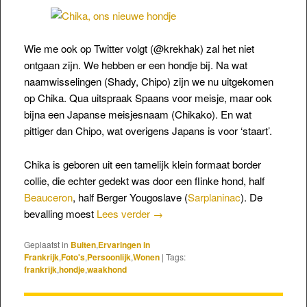
Wie me ook op Twitter volgt (@krekhak) zal het niet
ontgaan zijn. We hebben er een hondje bij. Na wat
naamwisselingen (Shady, Chipo) zijn we nu uitgekomen
op Chika. Qua uitspraak Spaans voor meisje, maar ook
bijna een Japanse meisjesnaam (Chikako). En wat
pittiger dan Chipo, wat overigens Japans is voor ‘staart’.
Chika is geboren uit een tamelijk klein formaat border
collie, die echter gedekt was door een flinke hond, half
Beauceron
, half Berger Yougoslave (
Sarplaninac
). De
bevalling moest
Lees verder
→
Geplaatst in
Buiten
,
Ervaringen in
Frankrijk
,
Foto's
,
Persoonlijk
,
Wonen
|
Tags:
frankrijk
,
hondje
,
waakhond