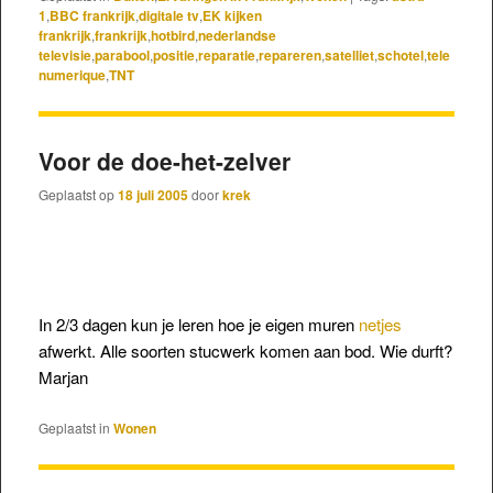
1
,
BBC frankrijk
,
digitale tv
,
EK kijken
frankrijk
,
frankrijk
,
hotbird
,
nederlandse
televisie
,
parabool
,
positie
,
reparatie
,
repareren
,
satelliet
,
schotel
,
tele
numerique
,
TNT
Voor de doe-het-zelver
Geplaatst op
18 juli 2005
door
krek
In 2/3 dagen kun je leren hoe je eigen muren
netjes
afwerkt. Alle soorten stucwerk komen aan bod. Wie durft?
Marjan
Geplaatst in
Wonen