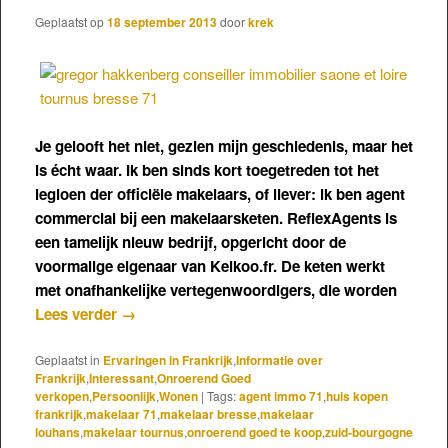
Geplaatst op
18 september 2013
door
krek
Je gelooft het niet, gezien mijn geschiedenis, maar het
is écht waar. Ik ben sinds kort toegetreden tot het
legioen der officiële makelaars, of liever: ik ben agent
commercial bij een makelaarsketen. ReflexAgents is
een tamelijk nieuw bedrijf, opgericht door de
voormalige eigenaar van Kelkoo.fr. De keten werkt
met onafhankelijke vertegenwoordigers, die worden
Lees verder
→
Geplaatst in
Ervaringen in Frankrijk
,
Informatie over
Frankrijk
,
Interessant
,
Onroerend Goed
verkopen
,
Persoonlijk
,
Wonen
|
Tags:
agent immo 71
,
huis kopen
frankrijk
,
makelaar 71
,
makelaar bresse
,
makelaar
louhans
,
makelaar tournus
,
onroerend goed te koop
,
zuid-bourgogne