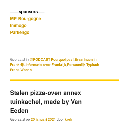
——sponsors—–
MP-Bourgogne
Immogo
Parkengo
Geplaatst in
@PODCAST Pourquoi pas!
,
Ervaringen in
Frankrijk
,
Informatie over Frankrijk
,
Persoonlijk
,
Typisch
Frans
,
Wonen
Stalen pizza-oven annex
tuinkachel, made by Van
Eeden
Geplaatst op
20 januari 2021
door
krek