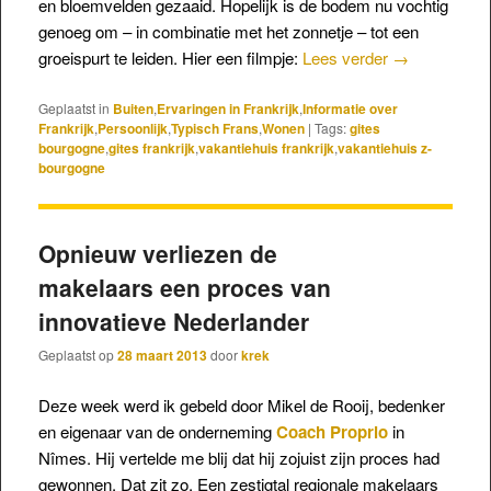
en bloemvelden gezaaid. Hopelijk is de bodem nu vochtig
genoeg om – in combinatie met het zonnetje – tot een
groeispurt te leiden. Hier een filmpje:
Lees verder
→
Geplaatst in
Buiten
,
Ervaringen in Frankrijk
,
Informatie over
Frankrijk
,
Persoonlijk
,
Typisch Frans
,
Wonen
|
Tags:
gites
bourgogne
,
gites frankrijk
,
vakantiehuis frankrijk
,
vakantiehuis z-
bourgogne
Opnieuw verliezen de
makelaars een proces van
innovatieve Nederlander
Geplaatst op
28 maart 2013
door
krek
Deze week werd ik gebeld door Mikel de Rooij, bedenker
en eigenaar van de onderneming
Coach Proprio
in
Nîmes. Hij vertelde me blij dat hij zojuist zijn proces had
gewonnen. Dat zit zo. Een zestigtal regionale makelaars