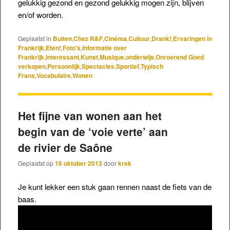
gelukkig gezond en gezond gelukkig mogen zijn, blijven
en/of worden.
Geplaatst in
Buiten
,
Chez R&F
,
Cinéma
,
Cultuur
,
Drank!
,
Ervaringen in
Frankrijk
,
Eten!
,
Foto's
,
Informatie over
Frankrijk
,
Interessant
,
Kunst
,
Musique
,
onderwijs
,
Onroerend Goed
verkopen
,
Persoonlijk
,
Spectacles
,
Sportief
,
Typisch
Frans
,
Vocabulaire
,
Wonen
Het fijne van wonen aan het
begin van de ‘voie verte’ aan
de rivier de Saône
Geplaatst op
16 oktober 2013
door
krek
Je kunt lekker een stuk gaan rennen naast de fiets van de
baas.