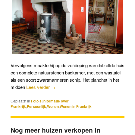
Vervolgens maakte hij op de verdieping van datzelfde huis
een complete natuurstenen badkamer, met een wastafel
als een soort zwartmarmeren schip. Het planchet in het
midden
Lees verder
→
Geplaatst in
Foto's
,
Informatie over
Frankrijk
,
Persoonlijk
,
Wonen
,
Wonen in Frankrijk
Nog meer huizen verkopen in