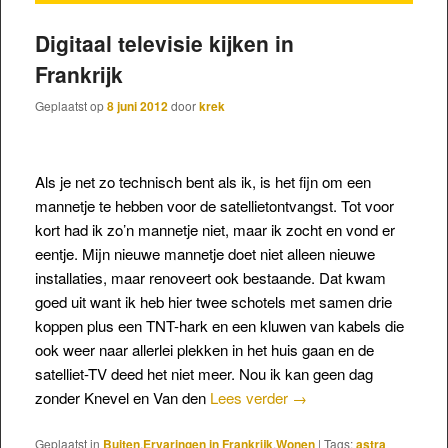
Digitaal televisie kijken in
Frankrijk
Geplaatst op
8 juni 2012
door
krek
Als je net zo technisch bent als ik, is het fijn om een
mannetje te hebben voor de satellietontvangst. Tot voor
kort had ik zo’n mannetje niet, maar ik zocht en vond er
eentje. Mijn nieuwe mannetje doet niet alleen nieuwe
installaties, maar renoveert ook bestaande. Dat kwam
goed uit want ik heb hier twee schotels met samen drie
koppen plus een TNT-hark en een kluwen van kabels die
ook weer naar allerlei plekken in het huis gaan en de
satelliet-TV deed het niet meer. Nou ik kan geen dag
zonder Knevel en Van den
Lees verder
→
Geplaatst in
Buiten
,
Ervaringen in Frankrijk
,
Wonen
|
Tags:
astra