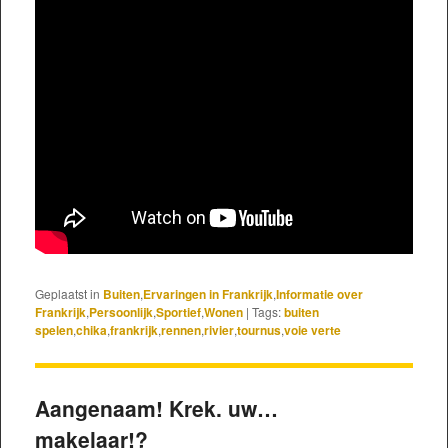
Geplaatst in
Buiten
,
Ervaringen in Frankrijk
,
Informatie over
Frankrijk
,
Persoonlijk
,
Sportief
,
Wonen
|
Tags:
buiten
spelen
,
chika
,
frankrijk
,
rennen
,
rivier
,
tournus
,
voie verte
Aangenaam! Krek. uw…
makelaar!?