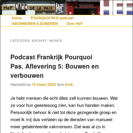
De gezelligste website voor Nederlanders die iets met Frankrijk hebben
Home
POURQUOI PAS! podcast
Hoofdmenu
Spring naar de primaire inhoud
Spring naar de secundaire inhoud
ABONNEREN & DONEREN
Over HeF
Hollandais en France
CATEGORIE ARCHIEF:
WONEN
Podcast Frankrijk Pourquoi
Pas. Aflevering 5: Bouwen en
verbouwen
Geplaatst op
15 maart 2022
door
krek
Je hebt mensen die echt álles zelf kunnen bouwen. Wat
ze voor hun geestesoog zien, kan hun handen maken.
Persoonlijk behoor ik niet tot deze gezegende groep en
moet ik mij dus verlaten op de diensten van manueel
meer getalenteerde vakmensen. Dat was al zo in