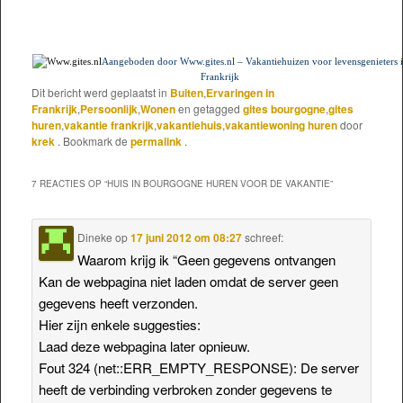
Aangeboden door
Www.gites.nl – Vakantiehuizen voor levensgenieters 
Frankrijk
Dit bericht werd geplaatst in
Buiten
,
Ervaringen in
Frankrijk
,
Persoonlijk
,
Wonen
en getagged
gites bourgogne
,
gites
huren
,
vakantie frankrijk
,
vakantiehuis
,
vakantiewoning huren
door
krek
. Bookmark de
permalink
.
7 REACTIES OP “
HUIS IN BOURGOGNE HUREN VOOR DE VAKANTIE
”
Dineke
op
17 juni 2012 om 08:27
schreef:
Waarom krijg ik “Geen gegevens ontvangen
Kan de webpagina niet laden omdat de server geen
gegevens heeft verzonden.
Hier zijn enkele suggesties:
Laad deze webpagina later opnieuw.
Fout 324 (net::ERR_EMPTY_RESPONSE): De server
heeft de verbinding verbroken zonder gegevens te