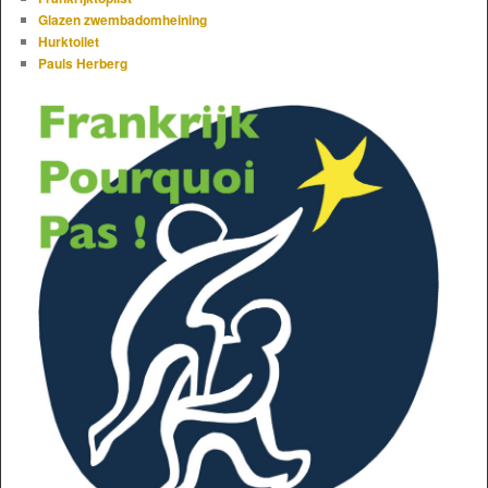
Glazen zwembadomheining
Hurktoilet
Pauls Herberg