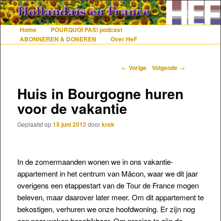
De gezelligste website voor Nederlanders die iets met Frankrijk hebben
Home
POURQUOI PAS! podcast
Hoofdmenu
Spring naar de primaire inhoud
Spring naar de secundaire inhoud
ABONNEREN & DONEREN
Over HeF
Hollandais en France
Berichtnavigatie
←
Vorige
Volgende
→
Huis in Bourgogne huren
voor de vakantie
Geplaatst op
15 juni 2012
door
krek
In de zomermaanden wonen we in ons vakantie-
appartement in het centrum van Mâcon, waar we dit jaar
overigens een etappestart van de Tour de France mogen
beleven, maar daarover later meer. Om dit appartement te
bekostigen, verhuren we onze hoofdwoning. Er zijn nog
een paar weken beschikbaar. Om precies te zijn de