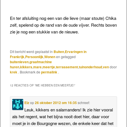
En ter afsluiting nog een van die lieve (maar stoute) Chika
zelf, spelend op de rand van de oude vijver. Rechts boven
zie je nog een stukkie van de nieuwe.
Dit bericht werd geplaatst in
Buiten
,
Ervaringen in
Frankrijk
,
Persoonlijk
,
Wonen
en getagged
buitenleven
,
graafmachine
huren
,
kikkers
,
mare
,
meertje
,
terrassement
,
tuinonderhoud
,
ven
door
krek
. Bookmark de
permalink
.
12 REACTIES OP “
WE HEBBEN EEN MEERTJE!
”
Elz
op
26 oktober 2012 om 16:35
schreef:
Leuk, kikkers en salamanders! Ik zie hier vooral
als het regent, wat het bijna nooit doet hier, daar voor
moet je in de Bourgogne wezen, de enkele keer dat het