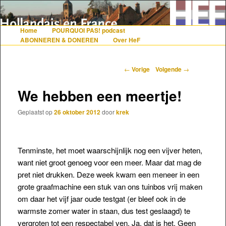
De gezelligste website voor Nederlanders die iets met Frankrijk hebben
Home
POURQUOI PAS! podcast
Hoofdmenu
Spring naar de primaire inhoud
Spring naar de secundaire inhoud
ABONNEREN & DONEREN
Over HeF
Hollandais en France
Berichtnavigatie
←
Vorige
Volgende
→
We hebben een meertje!
Geplaatst op
26 oktober 2012
door
krek
Tenminste, het moet waarschijnlijk nog een vijver heten,
want niet groot genoeg voor een meer. Maar dat mag de
pret niet drukken. Deze week kwam een meneer in een
grote graafmachine een stuk van ons tuinbos vrij maken
om daar het vijf jaar oude testgat (er bleef ook in de
warmste zomer water in staan, dus test geslaagd) te
vergroten tot een respectabel ven. Ja, dat is het. Geen