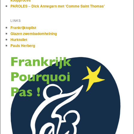
PAROLES – Dick Annegarn met ‘Comme Saint Thomas’
LINKS
Frankrijktoplist
Glazen zwembadomheining
Hurktoilet
Pauls Herberg