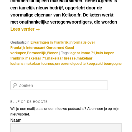
commercial bij een makelaarsketen. ReflexAgents is
een tamelijk nieuw bedrijf, opgericht door de
voormalige eigenaar van Kelkoo.fr. De keten werkt
met onafhankelijke vertegenwoordigers, die worden
Lees verder
→
Geplaatst in
Ervaringen in Frankrijk
,
Informatie over
Frankrijk
,
Interessant
,
Onroerend Goed
verkopen
,
Persoonlijk
,
Wonen
|
Tags:
agent immo 71
,
huis kopen
frankrijk
,
makelaar 71
,
makelaar bresse
,
makelaar
louhans
,
makelaar tournus
,
onroerend goed te koop
,
zuid-bourgogne
Zoeken
BLIJF OP DE HOOGTE!
Wil je een mailtje als er een nieuwe podcast is? Abonneer je op mijn
nieuwsbrief.
Naam